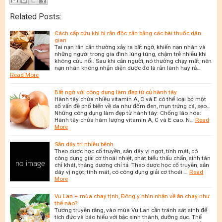
Related Posts:
Cách cấp cứu khi bị rắn độc cắn bằng các bài thuốc dân
gian
Tai nạn rắn cắn thường xảy ra bất ngờ, khiến nạn nhân và
những người trong gia đình lúng túng, chậm trễ nhiều khi
không cứu nổi. Sau khi cắn người, nó thường chạy mất, nên
nạn nhân không nhận diện dược đó là rắn lành hay rắ…
Read More
Bất ngờ với công dụng làm đẹp từ củ hành tây
Hành tây chứa nhiều vitamin A, C và E có thể loại bỏ một
số vấn đề phổ biến về da như đốm đen, mụn trứng cá, sẹo…
Những công dụng làm đẹp từ hành tây: Chống lão hóa:
Hành tây chứa hàm lượng vitamin A, C và E cao. N…
Read
More
Sắn dây trị nhiều bệnh
Theo dược học cổ truyền, sắn dây vị ngọt, tính mát, có
công dụng giải cơ thoái nhiệt, phát biểu thấu chẩn, sinh tân
chỉ khát, thăng dương chỉ tả. Theo dược học cổ truyền, sắn
dây vị ngọt, tính mát, có công dụng giải cơ thoái …
Read
More
Vu Lan – mùa chay tịnh, Đông y nhìn nhận về ăn chay như
thế nào?
Tương truyền rằng, vào mùa Vu Lan cần tránh sát sinh để
tích đức và báo hiếu với bậc sinh thành, dưỡng dục. Thế