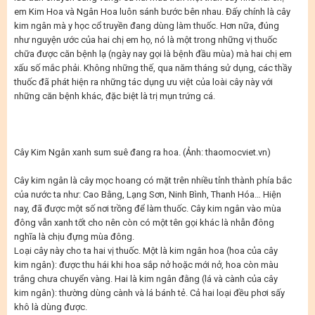
em Kim Hoa và Ngân Hoa luôn sánh bước bên nhau. Đấy chính là cây
kim ngân mà y học cổ truyền đang dùng làm thuốc. Hơn nữa, đúng
như nguyện ước của hai chị em họ, nó là một trong những vị thuốc
chữa được căn bệnh lạ (ngày nay gọi là bệnh đầu mùa) mà hai chị em
xấu số mắc phải. Không những thế, qua năm tháng sử dụng, các thầy
thuốc đã phát hiện ra những tác dụng ưu việt của loài cây này với
những căn bệnh khác, đặc biệt là trị mụn trứng cá.
Cây Kim Ngân xanh sum suê đang ra hoa. (Ảnh: thaomocviet.vn)
Cây kim ngân là cây mọc hoang có mặt trên nhiều tỉnh thành phía bắc
của nước ta như: Cao Bằng, Lạng Sơn, Ninh Bình, Thanh Hóa… Hiện
nay, đã được một số nơi trồng để làm thuốc. Cây kim ngân vào mùa
đông vẫn xanh tốt cho nên còn có một tên gọi khác là nhẫn đông
nghĩa là chịu đựng mùa đông.
Loại cây này cho ta hai vị thuốc. Một là kim ngân hoa (hoa của cây
kim ngân): được thu hái khi hoa sắp nở hoặc mới nở, hoa còn màu
trắng chưa chuyển vàng. Hai là kim ngân đằng (lá và cành của cây
kim ngân): thường dùng cành và lá bánh tẻ. Cả hai loại đều phơi sấy
khô là dùng được.