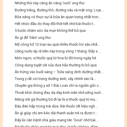
Những thứ này càng ăn càng ‘nuôi’ ung thư
Đường trắng, đường thô, đường nâu và mật ong: Loại...
Bữa sáng có thực sự là bữa ăn quan trọng nhất tron...
Hết nhức đầu do thay đổi thời tiết nhờ bài thuốc t...
5 bước chăm sóc da mụn không thể bỏ qua
Ăn gì để ‘hãm’ ung thư
Mỹ công bố 12 loại rau quả nhiều thuốc trừ sâu nhấ...
Uống nước ép rẻ tiền này trong vòng 1 tháng: Đẩy s...
Món ngon, vị thuốc quý từ hoa bí đỏ trong ngày hè
Công dụng tuyệt vời của dưa hấu thường bị bỏ qua
Ăn trứng vào buổi sáng – ‘bữa sáng dinh dưỡng nhất...
Trung y rất coi trọng dưỡng sinh, vậy chính xác là...
Chuyên gia Đông y số 1 Đài Loan chỉ ra nguồn gốc c...
Thoát khỏi chứng đau dạ dày kinh niên nhờ uống nướ...
Màng mề gà thường bỏ đi lại là vị thuốc quý trị mụ...
Đậu đen hấp trong trái dừa: Bài thuốc rất hiệu ngh...
Ăn gì giúp chị em kéo dài thanh xuân trẻ ra được t...
Đẩy lùi căn bệnh nhà giàu mang tên ‘Gout’ nhờ bài ...
Bài thuốc chữa gout từ quả dừa, lá trầu không, đảm...