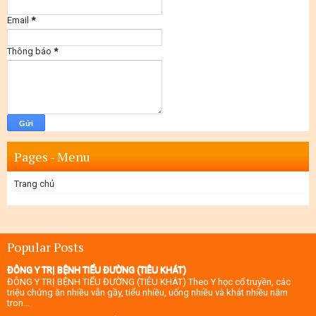
Email
*
Thông báo
*
Pages - Menu
Trang chủ
Popular Posts
ĐÔNG Y TRỊ BỆNH TIỂU ĐƯỜNG (TIÊU KHÁT)
ĐÔNG Y TRỊ BỆNH TIỂU ĐƯỜNG (TIÊU KHÁT) Theo Y học cổ truyền, các
triệu chứng ăn nhiều vẫn gầy, tiểu nhiều, uống nhiều và khát nhiều nằm
tron...