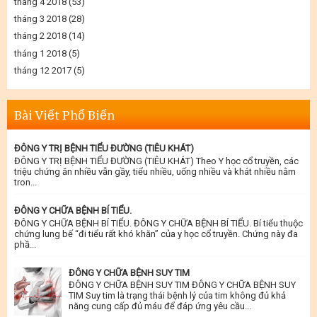
tháng 4 2018
(53)
tháng 3 2018
(28)
tháng 2 2018
(14)
tháng 1 2018
(5)
tháng 12 2017
(5)
Bài Viết Phổ Biến
ĐÔNG Y TRỊ BỆNH TIỂU ĐƯỜNG (TIÊU KHÁT)
ĐÔNG Y TRỊ BỆNH TIỂU ĐƯỜNG (TIÊU KHÁT) Theo Y học cổ truyền, các
triệu chứng ăn nhiều vẫn gầy, tiểu nhiều, uống nhiều và khát nhiều nằm
tron...
ĐÔNG Y CHỮA BỆNH BÍ TIỂU.
ĐÔNG Y CHỮA BỆNH BÍ TIỂU. ĐÔNG Y CHỮA BỆNH BÍ TIỂU. Bí tiểu thuộc
chứng lung bế “đi tiểu rất khó khăn” của y học cổ truyền. Chứng này đa
phầ...
ĐÔNG Y CHỮA BỆNH SUY TIM
ĐÔNG Y CHỮA BỆNH SUY TIM ĐÔNG Y CHỮA BỆNH SUY
TIM Suy tim là trạng thái bệnh lý của tim không đủ khả
năng cung cấp đủ máu để đáp ứng yêu cầu...