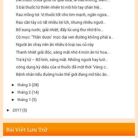
5 bài thuốc từ thiên nhiên trị mồ hôi tay chân hiệ...
Rau mồng tơi: Vị thuốc tốt cho tim mạch, ngăn ngừa...
Rau cần tây có rất nhiều lợi ích, nhưng nhiều ngườ...
Bổ sung nước, giải nhiệt, đẩy lùi ung thư nhờ 8 lo...
Cỏ mực: ‘Thần dược’ mọc dại ven đường không phải a...
Người ăn chay nên ăn nhiều 6 loại rau củ này
Thanh nhiệt giải độc, sáng mắt nhờ 4 món ăn từ hoa...
Trà kỷ tử – Bổ tinh, sáng mắt. Những người hay lướ...
công dụng kỳ diệu của vị thuốc đã một thời ‘Vàng c...
Bệnh nhân tiểu đường toàn thế giới đang mở tiệc ăn...
►
tháng 3
(28)
►
tháng 2
(14)
►
tháng 1
(5)
►
2017
(5)
Bài Viêt Lưu Trử