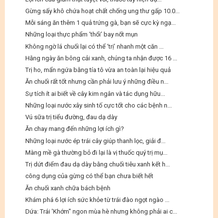
Gừng sấy khô chứa hoạt chất chống ung thư gấp 10.0...
Mỗi sáng ăn thêm 1 quả trứng gà, bạn sẽ cực kỳ ngạ...
Những loại thực phẩm ‘thổi’ bay nốt mụn
Không ngờ lá chuối lại có thể ‘trị’ nhanh một căn ...
Hằng ngày ăn bông cải xanh, chúng ta nhận được 16 ...
Trị ho, mẩn ngứa bằng tía tô vừa an toàn lại hiệu quả
Ăn chuối rất tốt nhưng cần phải lưu ý những điều n...
Sự tích ít ai biết về cây kim ngân và tác dụng hữu...
Những loại nước xây sinh tố cực tốt cho các bệnh n...
Vú sữa trị tiểu đường, đau dạ dày
Ăn chay mang đến những lợi ích gì?
Những loại nước ép trái cây giúp thanh lọc, giải đ...
Màng mề gà thường bỏ đi lại là vị thuốc quý trị mụ...
Trị dứt điểm đau dạ dày bằng chuối tiêu xanh kết h...
công dụng của gừng có thể bạn chưa biết hết
Ăn chuối xanh chữa bách bệnh
Khám phá 6 lợi ích sức khỏe từ trái đào ngọt ngào ...
Dứa: Trái 'Khớm" ngon mùa hè nhưng không phải ai c...