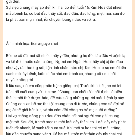
gửi đến.
Sự việc chẳng may ập đến khi hai cô đến tuổi 16, Kim Hoa đột nhiên
mắc bệnh lạ, cô bắt đầu thấy sốt, đau đầu, đau lưng, mệt mỏi, sau đó
là phát ban mụn nhọt, rồi chuyển bọng nước và vỡ ra.
Ảnh minh họa: tienvnguyen.net
Bố mẹ cô đã mời rất nhiều thầy y đến, nhưng họ đều lắc đầu vì bệnh lạ
và kê đơn thuốc cầm chừng. Người em Ngân Hoa thấy chị bị ốm đau
như vậy rất thương sót, tận tình chăm sóc chị. Kim Hoa lo sợ em ở bên
cạnh mà lây bệnh, luôn nhắc nhở em tránh xa, nhưng cô em nhất
quyết không rời.
Ít lâu sau, cô em cũng mắc bệnh giống chị. Trước khi chết, họ có lời
trăn trối cuối cùng với cha mẹ: “Chúng con chết rồi nhất định sẽ biến
thành một thứ dược thảo, để cứu sống những người mắc bệnh lạ này.
Chúng con xin bố mẹ tha tội chúng con đi trước, chúng con sẽ đợi bố
mẹ ở thế giới bên kia, và xin cảm đội công ơn bố mẹ nuôi dưỡng”.
Hai vợ chồng nông phu đau đớn chôn cất hai người con gái chung
một mộ. Sau đó, từ mộ mọc ra một loài cây thân leo. Loài cây này phát
triển rất nhanh, lá xanh tốt sum suê. Khi mới ra hoa thì có màu trắng,
lâu dần chuyển sang vàng. Cả hai màu trên một thân cây như hai chị