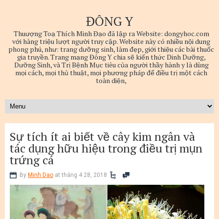
ĐÔNG Y
Thuượng Toạ Thích Minh Đạo đã lập ra Website: dongyhoc.com
với hàng triệu lượt người truy cập. Website này có nhiều nội dung
phong phú, như: trang dưỡng sinh, làm đẹp, giới thiệu các bài thuốc
gia truyền. Trang mạng Đông Y chia sẽ kiến thức Dinh Dưỡng,
Dưỡng Sinh, và Trị Bệnh Mục tiêu của người thầy hành y là dùng
mọi cách, mọi thủ thuật, mọi phương pháp để điều trị một cách
toàn diện,
Sự tích ít ai biết về cây kim ngân và
tác dụng hữu hiệu trong điều trị mụn
trứng cá
By
Minh Dao
at tháng 4 28, 2018