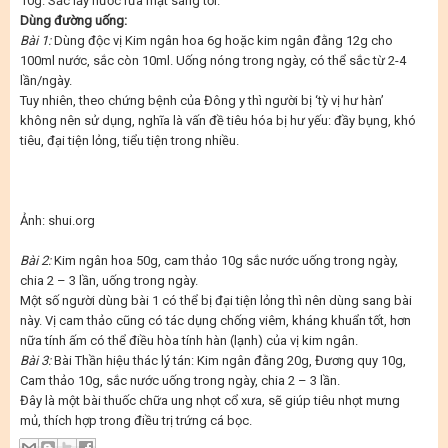
10g. Sắc lấy nước rửa mặt sáng tối.
Dùng đường uống:
Bài 1:
Dùng độc vị Kim ngân hoa 6g hoặc kim ngân đằng 12g cho
100ml nước, sắc còn 10ml. Uống nóng trong ngày, có thể sắc từ 2-4
lần/ngày.
Tuy nhiên, theo chứng bệnh của Đông y thì người bị ‘tỳ vị hư hàn’
không nên sử dụng, nghĩa là vấn đề tiêu hóa bị hư yếu: đầy bụng, khó
tiêu, đại tiện lỏng, tiểu tiện trong nhiều.
Ảnh: shui.org
Bài 2:
Kim ngân hoa 50g, cam thảo 10g sắc nước uống trong ngày,
chia 2 – 3 lần, uống trong ngày.
Một số người dùng bài 1 có thể bị đại tiện lỏng thì nên dùng sang bài
này. Vị cam thảo cũng có tác dụng chống viêm, kháng khuẩn tốt, hơn
nữa tính ấm có thể điều hòa tính hàn (lạnh) của vị kim ngân.
Bài 3:
Bài Thần hiệu thác lý tán: Kim ngân đằng 20g, Đương quy 10g,
Cam thảo 10g, sắc nước uống trong ngày, chia 2 – 3 lần.
Đây là một bài thuốc chữa ung nhọt cổ xưa, sẽ giúp tiêu nhọt mưng
mủ, thích hợp trong điều trị trứng cá bọc.