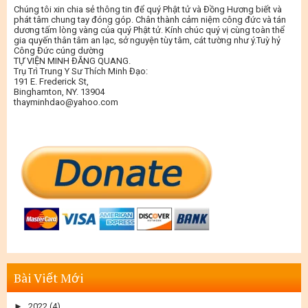
Chúng tôi xin chia sẻ thông tin để quý Phật tử và Đồng Hương biết và
phát tâm chung tay đóng góp. Chân thành cảm niệm công đức và tán
dương tấm lòng vàng của quý Phật tử. Kính chúc quý vị cùng toàn thể
gia quyến thân tâm an lạc, sở nguyện tùy tâm, cát tường như ý.Tuỳ hỷ
Công Đức cúng dường
TỰ VIỆN MINH ĐĂNG QUANG.
Trụ Trì Trung Y Sư Thích Minh Đạo:
191 E. Frederick St,
Binghamton, NY. 13904
thayminhdao@yahoo.com
Bài Viết Mới
►
2022
(4)