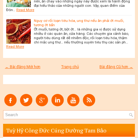
nên, ăn chay vào những ngày này được xem là hành động
đại hiếu thảo của những người con. Vậy, quan điểm của
Đôn…
Read More
Nguy cơ rối loạn tiêu hóa, ung thư nếu ăn phải ớt muối,
tương ớt bẩn
Ớt muối, tương ớt, bột ớt… là những gia vị được sử dụng
nhiều ở các quán ăn, cửa hàng. Các chuyên gia cảnh báo,
người tiêu dùng rất dễ nhiễm độc, rối loạn tiêu hóa, thậm
chí mắc ung thư… nếu thường xuyên tiêu thụ các sản ph…
Read More
← Bài đăng Mới hơn
Trang chủ
Bài đăng Cũ hơn →
Tuỳ Hỷ Công Đức Cúng Dường Tam Bảo