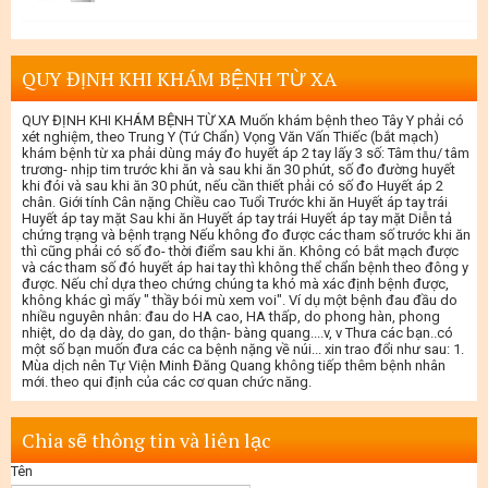
QUY ĐỊNH KHI KHÁM BỆNH TỪ XA
QUY ĐỊNH KHI KHÁM BỆNH TỪ XA Muốn khám bệnh theo Tây Y phải có
xét nghiệm, theo Trung Y (Tứ Chẩn) Vọng Văn Vấn Thiếc (bắt mạch)
khám bệnh từ xa phải dùng máy đo huyết áp 2 tay lấy 3 số: Tâm thu/ tâm
trương- nhịp tim trước khi ăn và sau khi ăn 30 phút, số đo đường huyết
khi đói và sau khi ăn 30 phút, nếu cần thiết phải có số đo Huyết áp 2
chân. Giới tính Cân nặng Chiều cao Tuổi Trước khi ăn Huyết áp tay trái
Huyết áp tay mặt Sau khi ăn Huyết áp tay trái Huyết áp tay mặt Diễn tả
chứng trạng và bệnh trạng Nếu không đo được các tham số trước khi ăn
thì cũng phải có số đo- thời điểm sau khi ăn. Không có bắt mạch được
và các tham số đó huyết áp hai tay thì không thể chẩn bệnh theo đông y
được. Nếu chỉ dựa theo chứng chúng ta khó mà xác định bệnh được,
không khác gì mấy " thầy bói mù xem voi". Ví dụ một bệnh đau đầu do
nhiều nguyên nhân: đau do HA cao, HA thấp, do phong hàn, phong
nhiệt, do dạ dày, do gan, do thận- bàng quang....v, v Thưa các bạn..có
một số bạn muốn đưa các ca bệnh nặng về núi... xin trao đổi như sau: 1.
Mùa dịch nên Tự Viện Minh Đăng Quang không tiếp thêm bệnh nhân
mới. theo qui định của các cơ quan chức năng.
Chia sẽ thông tin và liên lạc
Tên