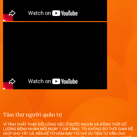
Tâm thư người quản trị
VÌ TÍNH CHẤT THAY ĐỔI CÔNG VIỆC Ở NƯỚC NGOÀI VÀ ĐỒNG THỜI SỐ
LƯỢNG BỆNH NHÂN MỖI NGÀY 1 GIA TĂNG, TÔI KHÔNG ĐỦ THỜI GIAN ĐỂ
GIÚP CHO TẤT CẢ. NÊN KỂ TỪ HÔM NAY TÔI CHỈ ƯU TIÊN TƯ VẤN CHO