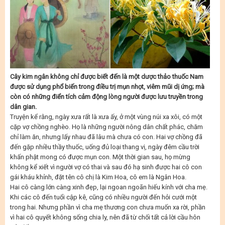
Cây kim ngân không chỉ được biết đến là một dược thảo thuốc Nam
được sử dụng phổ biến trong điều trị mụn nhọt, viêm mũi dị ứng; mà
còn có những điển tích cảm động lòng người được lưu truyền trong
dân gian.
Truyện kể rằng, ngày xưa rất là xưa ấy, ở một vùng núi xa xôi, có một
cặp vợ chồng nghèo. Họ là những người nông dân chất phác, chăm
chỉ làm ăn, nhưng lấy nhau đã lâu mà chưa có con. Hai vợ chồng đã
đến gặp nhiều thầy thuốc, uống đủ loại thang vị, ngày đêm cầu trời
khấn phật mong có được mụn con. Một thời gian sau, họ mừng
không kể xiết vì người vợ có thai và sau đó hạ sinh được hai cô con
gái kháu khỉnh, đặt tên cô chị là Kim Hoa, cô em là Ngân Hoa.
Hai cô càng lớn càng xinh đẹp, lại ngoan ngoãn hiếu kính với cha mẹ.
Khi các cô đến tuổi cập kê, cũng có nhiều người đến hỏi cưới một
trong hai. Nhưng phần vì cha mẹ thương con chưa muốn xa rời, phần
vì hai cô quyết không sống chia ly, nên đã từ chối tất cả lời cầu hôn