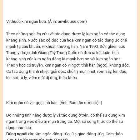
Vị thuốc kim ngân hoa. (Ảnh: anvihouse.com)
Theo những nghiên cứu về tác dụng dược lý, kim ngân có tác dụng
kháng sinh. Nước sắc cô đặc của hoa kim ngân có tác dụng ức chế
mạnh tụ cầu khuẩn, vi khuẩn thương hàn. Năm 1990, Sở nghiên cứu
Trung y dược tỉnh Giang Tây Trung Quốc có đưa ra kết luận: tính
kháng sinh của kim ngân đằng là mạnh hơn so với kim ngân hoa.
Theo y học cổ truyền, kim ngân có vị ngọt, tính hàn (ngọt), không độc.
Có tác dụng thanh nhiệt, giải độc; chủ trị mụn nhọt, rôm sảy, lên đậu,
lên sởi, tả lỵ, viêm mũi dị ứng, thấp khớp.
Kim ngân có vị ngọt, tính hàn. (Ảnh: Bảo tồn dược liệu)
Do những tính năng dược lý và tác dụng ở trên, có thể sử dụng kim
ngân trong việc điều trị mụn trứng cá. Một số công thức có thể sử
dụng như sau:
Dùng ngoài da:
Kim ngân đằng 10g, Dạ giao đằng 10g, Cam thảo