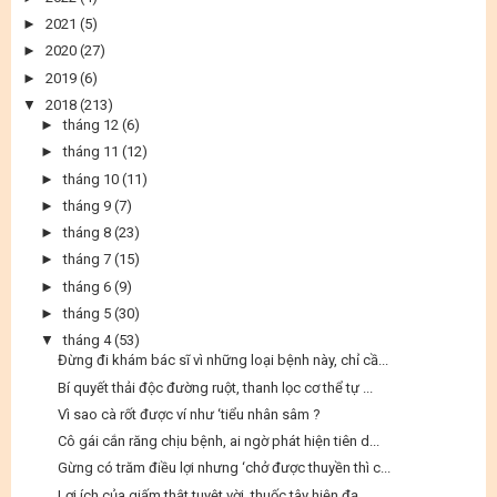
►
2021
(5)
►
2020
(27)
►
2019
(6)
▼
2018
(213)
►
tháng 12
(6)
►
tháng 11
(12)
►
tháng 10
(11)
►
tháng 9
(7)
►
tháng 8
(23)
►
tháng 7
(15)
►
tháng 6
(9)
►
tháng 5
(30)
▼
tháng 4
(53)
Đừng đi khám bác sĩ vì những loại bệnh này, chỉ cầ...
Bí quyết thải độc đường ruột, thanh lọc cơ thể tự ...
Vì sao cà rốt được ví như ‘tiểu nhân sâm ?
Cô gái cắn răng chịu bệnh, ai ngờ phát hiện tiên d...
Gừng có trăm điều lợi nhưng ‘chở được thuyền thì c...
Lợi ích của giấm thật tuyệt vời, thuốc tây hiện đạ...