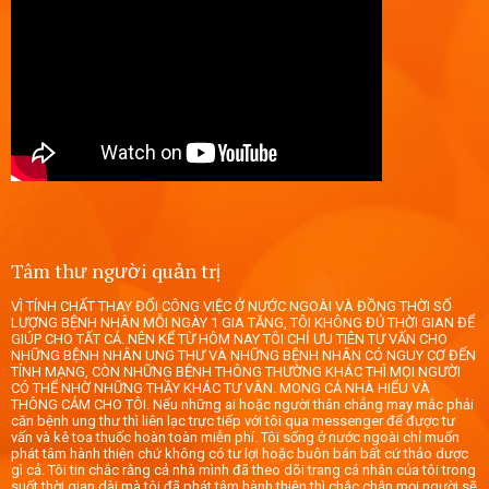
Tâm thư người quản trị
VÌ TÍNH CHẤT THAY ĐỔI CÔNG VIỆC Ở NƯỚC NGOÀI VÀ ĐỒNG THỜI SỐ
LƯỢNG BỆNH NHÂN MỖI NGÀY 1 GIA TĂNG, TÔI KHÔNG ĐỦ THỜI GIAN ĐỂ
GIÚP CHO TẤT CẢ. NÊN KỂ TỪ HÔM NAY TÔI CHỈ ƯU TIÊN TƯ VẤN CHO
NHỮNG BỆNH NHÂN UNG THƯ VÀ NHỮNG BỆNH NHÂN CÓ NGUY CƠ ĐẾN
TÍNH MẠNG, CÒN NHỮNG BỆNH THÔNG THƯỜNG KHÁC THÌ MỌI NGƯỜI
CÓ THỂ NHỜ NHỮNG THẦY KHÁC TƯ VÂN. MONG CẢ NHÀ HIỂU VÀ
THÔNG CẢM CHO TÔI. Nếu những ai hoặc người thân chẳng may mắc phải
căn bệnh ung thư thì liên lạc trực tiếp với tôi qua messenger để được tư
vấn và kê toa thuốc hoàn toàn miễn phí. Tôi sống ở nước ngoài chỉ muốn
phát tâm hành thiện chứ không có tư lợi hoặc buôn bán bất cứ thảo dược
gì cả. Tôi tin chắc rằng cả nhà mình đã theo dõi trang cá nhân của tôi trong
suốt thời gian dài mà tôi đã phát tâm hành thiện thì chắc chắn mọi người sẽ