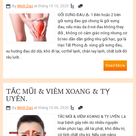
By
Minh Dao
at tháng 10 10, 2020
GỐI SƯNG ĐAU.∆- 1 Bên hoặc 2 bên
gối sưng đau gọi chung là gối sưng
đau, nếu màu da ở nơi đau không thay
đổi , không có cảm giác nóng nhưng cơ
bị teo dần dần giống như gối hạc, gọi là
Hạc Tất Phong.∆- vùng gối sưng đau,
xu hướng đau dữ dội, khó đi lại, cơ thể lạnh, chân tay lạnh, chất lưỡi đỏ
rêu lưỡi...
Read More
TẮC MŨI & VIÊM XOANG & TỴ
UYÊN.
By
Minh Dao
at tháng 10 06, 2020
TẮC MŨI & VIÊM XOANG & TỴ UYÊN. Là
loại bệnh gây nên do nhiều nguyên
nhân phức tạp, dễ tái phát, khó điều trị,
có tính chất chu kỳ. Nếu cơn nặng