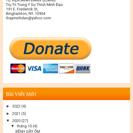
TỰ VIỆN MINH ĐĂNG QUANG.
Trụ Trì Trung Y Sư Thích Minh Đạo:
191 E. Frederick St,
Binghamton, NY. 13904
thayminhdao@yahoo.com
Bài Viết Mới
►
2022
(4)
►
2021
(5)
▼
2020
(27)
▼
tháng 10
(4)
BỆNH GẦY ỐM