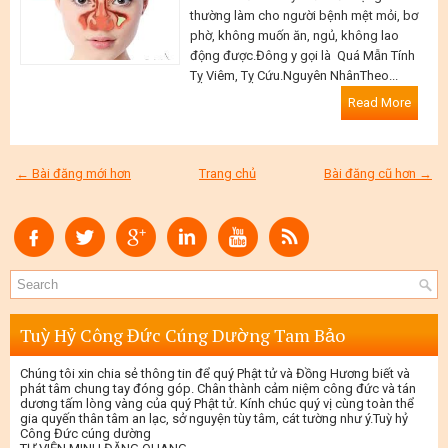
thường làm cho người bệnh mệt mỏi, bơ
phờ, không muốn ăn, ngủ, không lao
động được.Đông y gọi là Quá Mẫn Tính
Tỵ Viêm, Tỵ Cứu.Nguyên NhânTheo...
Read More
← Bài đăng mới hơn
Trang chủ
Bài đăng cũ hơn →
Tuỳ Hỷ Công Đức Cúng Dường Tam Bảo
Chúng tôi xin chia sẻ thông tin để quý Phật tử và Đồng Hương biết và
phát tâm chung tay đóng góp. Chân thành cảm niệm công đức và tán
dương tấm lòng vàng của quý Phật tử. Kính chúc quý vị cùng toàn thể
gia quyến thân tâm an lạc, sở nguyện tùy tâm, cát tường như ý.Tuỳ hỷ
Công Đức cúng dường