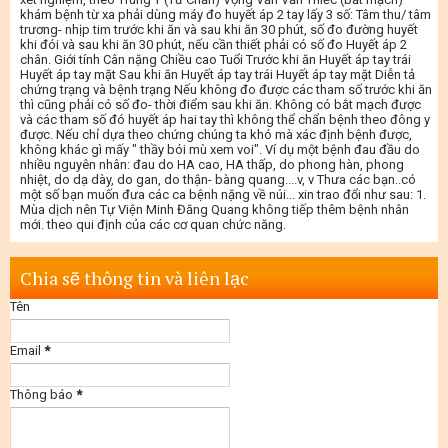
khám bệnh từ xa phải dùng máy đo huyết áp 2 tay lấy 3 số: Tâm thu/ tâm
trương- nhịp tim trước khi ăn và sau khi ăn 30 phút, số đo đường huyết
khi đói và sau khi ăn 30 phút, nếu cần thiết phải có số đo Huyết áp 2
chân. Giới tính Cân nặng Chiều cao Tuổi Trước khi ăn Huyết áp tay trái
Huyết áp tay mặt Sau khi ăn Huyết áp tay trái Huyết áp tay mặt Diễn tả
chứng trạng và bệnh trạng Nếu không đo được các tham số trước khi ăn
thì cũng phải có số đo- thời điểm sau khi ăn. Không có bắt mạch được
và các tham số đó huyết áp hai tay thì không thể chẩn bệnh theo đông y
được. Nếu chỉ dựa theo chứng chúng ta khó mà xác định bệnh được,
không khác gì mấy " thầy bói mù xem voi". Ví dụ một bệnh đau đầu do
nhiều nguyên nhân: đau do HA cao, HA thấp, do phong hàn, phong
nhiệt, do dạ dày, do gan, do thận- bàng quang....v, v Thưa các bạn..có
một số bạn muốn đưa các ca bệnh nặng về núi... xin trao đổi như sau: 1.
Mùa dịch nên Tự Viện Minh Đăng Quang không tiếp thêm bệnh nhân
mới. theo qui định của các cơ quan chức năng.
Chia sẽ thông tin và liên lạc
Tên
Email
*
Thông báo
*