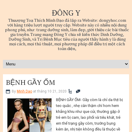
ĐÔNG Y
Thuượng Toạ Thích Minh Đạo đã lập ra Website: dongyhoc.com
với hàng triệu lượt người truy cập. Website này có nhiều nội dung
phong phú, như: trang dưỡng sinh, làm đẹp, giới thiệu các bài thuốc
gia truyền. Trang mạng Đông Y chia sẽ kiến thức Dinh Dưỡng,
Dưỡng Sinh, và Trị Bệnh Mục tiêu của người thầy hành y là dùng
mọi cách, mọi thủ thuật, mọi phương pháp để điều trị một cách
toàn diện,
BỆNH GẦY ỐM
By
Minh Dao
at tháng 10 21, 2020
BỆNH GẦY ỐM- Gầy còm là chỉ da thịt bị
teo quắc , nhẹ cân thậm chí hom hem
khẳng khiu như que củi, thường gặp ở
trẻ em bị cam, lao phổi và tiêu khát, trẻ
em thể trạng gầy còm, trướng bụng
kém ăn, nhị tiện không đều là thuộc về