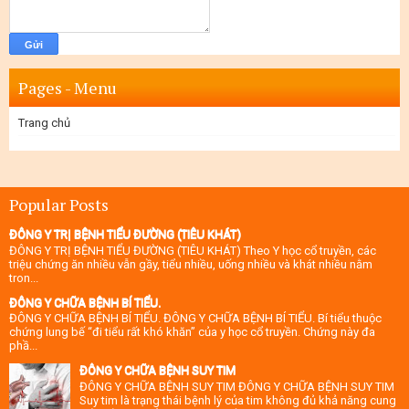
Pages - Menu
Trang chủ
Popular Posts
ĐÔNG Y TRỊ BỆNH TIỂU ĐƯỜNG (TIÊU KHÁT)
ĐÔNG Y TRỊ BỆNH TIỂU ĐƯỜNG (TIÊU KHÁT) Theo Y học cổ truyền, các
triệu chứng ăn nhiều vẫn gầy, tiểu nhiều, uống nhiều và khát nhiều nằm
tron...
ĐÔNG Y CHỮA BỆNH BÍ TIỂU.
ĐÔNG Y CHỮA BỆNH BÍ TIỂU. ĐÔNG Y CHỮA BỆNH BÍ TIỂU. Bí tiểu thuộc
chứng lung bế “đi tiểu rất khó khăn” của y học cổ truyền. Chứng này đa
phầ...
ĐÔNG Y CHỮA BỆNH SUY TIM
ĐÔNG Y CHỮA BỆNH SUY TIM ĐÔNG Y CHỮA BỆNH SUY TIM
Suy tim là trạng thái bệnh lý của tim không đủ khả năng cung