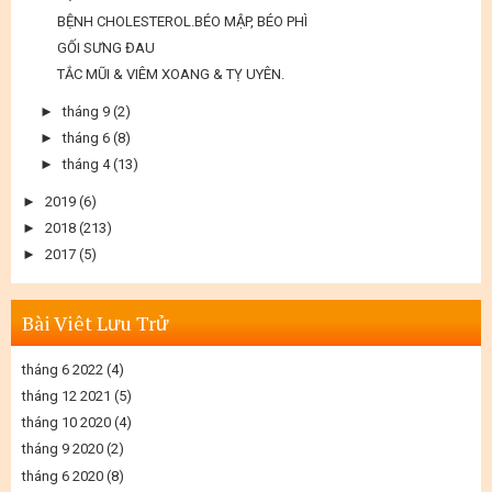
BỆNH CHOLESTEROL.BÉO MẬP, BÉO PHÌ
GỐI SƯNG ĐAU
TẮC MŨI & VIÊM XOANG & TỴ UYÊN.
►
tháng 9
(2)
►
tháng 6
(8)
►
tháng 4
(13)
►
2019
(6)
►
2018
(213)
►
2017
(5)
Bài Viêt Lưu Trử
tháng 6 2022
(4)
tháng 12 2021
(5)
tháng 10 2020
(4)
tháng 9 2020
(2)
tháng 6 2020
(8)