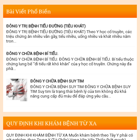
Bài Viết Phổ Biến
ĐÔNG Y TRỊ BỆNH TIỂU ĐƯỜNG (TIÊU KHÁT)
ĐÔNG Y TRỊ BỆNH TIỂU ĐƯỜNG (TIÊU KHÁT) Theo Y học cổ truyền, các
triệu chứng ăn nhiều vẫn gầy, tiểu nhiều, uống nhiều và khát nhiều nằm
tron...
ĐÔNG Y CHỮA BỆNH BÍ TIỂU.
ĐÔNG Y CHỮA BỆNH BÍ TIỂU. ĐÔNG Y CHỮA BỆNH BÍ TIỂU. Bí tiểu thuộc
chứng lung bế “đi tiểu rất khó khăn” của y học cổ truyền. Chứng này đa
phầ...
ĐÔNG Y CHỮA BỆNH SUY TIM
ĐÔNG Y CHỮA BỆNH SUY TIM ĐÔNG Y CHỮA BỆNH SUY
TIM Suy tim là trạng thái bệnh lý của tim không đủ khả
năng cung cấp đủ máu để đáp ứng yêu cầu...
QUY ĐỊNH KHI KHÁM BỆNH TỪ XA
QUY ĐỊNH KHI KHÁM BỆNH TỪ XA Muốn khám bệnh theo Tây Y phải có
xét nghiệm, theo Trung Y (Tứ Chẩn) Vọng Văn Vấn Thiếc (bắt mạch)