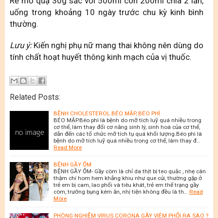
Rễ mỏ quạ 30g sắc với 500ml còn 200ml chia 2 lần,
uống trong khoảng 10 ngày trước chu kỳ kinh bình
thường.
Lưu ý:
Kiến nghị phụ nữ mang thai không nên dùng do
tính chất hoạt huyết thông kinh mạch của vị thuốc.
Related Posts:
BỆNH CHOLESTEROL.BÉO MẬP, BÉO PHÌ
BÉO MẬP.Béo phì là bệnh do mỡ tích luỹ quá nhiều trong
cơ thể, làm thay đổi cơ năng sinh lý, sinh hoá của cơ thể,
dẫn đến các tổ chức mỡ tích tụ quá khối lượng.Béo phì là
bệnh do mỡ tích luỹ quá nhiều trong cơ thể, làm thay đ…
Read More
BỆNH GẦY ỐM
BỆNH GẦY ỐM- Gầy còm là chỉ da thịt bị teo quắc , nhẹ cân
thậm chí hom hem khẳng khiu như que củi, thường gặp ở
trẻ em bị cam, lao phổi và tiêu khát, trẻ em thể trạng gầy
còm, trướng bụng kém ăn, nhị tiện không đều là th…
Read
More
PHÒNG NGHIỄM VIRUS CORONA GÂY VIÊM PHỔI RA SAO ?