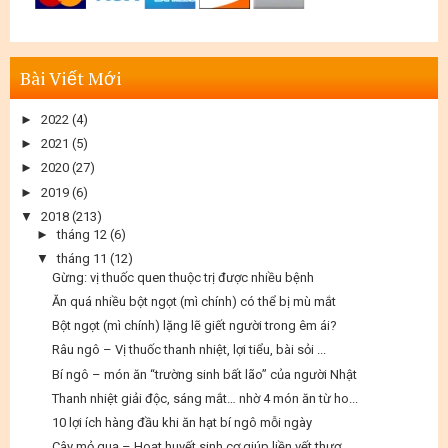
Bài Viết Mới
►
2022
(4)
►
2021
(5)
►
2020
(27)
►
2019
(6)
▼
2018
(213)
►
tháng 12
(6)
▼
tháng 11
(12)
Gừng: vị thuốc quen thuộc trị được nhiều bệnh
Ăn quá nhiều bột ngọt (mì chính) có thể bị mù mắt
Bột ngọt (mì chính) lặng lẽ giết người trong êm ái?
Râu ngô – Vị thuốc thanh nhiệt, lợi tiểu, bài sỏi ...
Bí ngô – món ăn “trường sinh bất lão” của người Nhật
Thanh nhiệt giải độc, sáng mắt… nhờ 4 món ăn từ ho...
10 lợi ích hàng đầu khi ăn hạt bí ngô mỗi ngày
Cây mỏ quạ – Hoạt huyết sinh cơ giúp liền vết thươ...