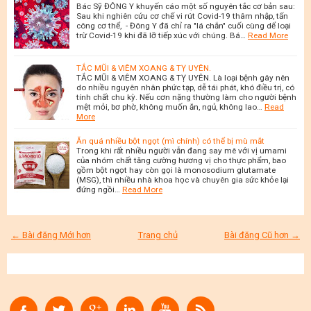
Bác Sỹ ĐÔNG Y khuyến cáo một số nguyên tắc cơ bản sau:
Sau khi nghiên cứu cơ chế vi rút Covid-19 thâm nhập, tấn
công cơ thể, - Đông Y đã chỉ ra "lá chắn" cuối cùng dể loại
trừ Covid-19 khi đã lỡ tiếp xúc với chúng. Bá…
Read More
TẮC MŨI & VIÊM XOANG & TỴ UYÊN.
TẮC MŨI & VIÊM XOANG & TỴ UYÊN. Là loại bệnh gây nên
do nhiều nguyên nhân phức tạp, dễ tái phát, khó điều trị, có
tính chất chu kỳ. Nếu cơn nặng thường làm cho người bệnh
mệt mỏi, bơ phờ, không muốn ăn, ngủ, không lao…
Read
More
Ăn quá nhiều bột ngọt (mì chính) có thể bị mù mắt
Trong khi rất nhiều người vẫn đang say mê với vị umami
của nhóm chất tăng cường hương vị cho thực phẩm, bao
gồm bột ngọt hay còn gọi là monosodium glutamate
(MSG), thì nhiều nhà khoa học và chuyên gia sức khỏe lại
đứng ngồi…
Read More
← Bài đăng Mới hơn
Trang chủ
Bài đăng Cũ hơn →