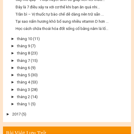
Đây là 7 điều xảy ra với cơ thể khi bạn ăn quá nhi...
Trần bì – Vị thuốc tự bào chế dễ dàng nên trữ sẵn ...
Tại sao nấm hương khô bổ sung nhiều vitamin D hơn ...
Học cách chữa thoái hóa đốt sống cổ bằng nắm lá lố...
►
tháng 10
(11)
►
tháng 9
(7)
►
tháng 8
(23)
►
tháng 7
(15)
►
tháng 6
(9)
►
tháng 5
(30)
►
tháng 4
(53)
►
tháng 3
(28)
►
tháng 2
(14)
►
tháng 1
(5)
►
2017
(5)
Bài Viêt Lưu Trử