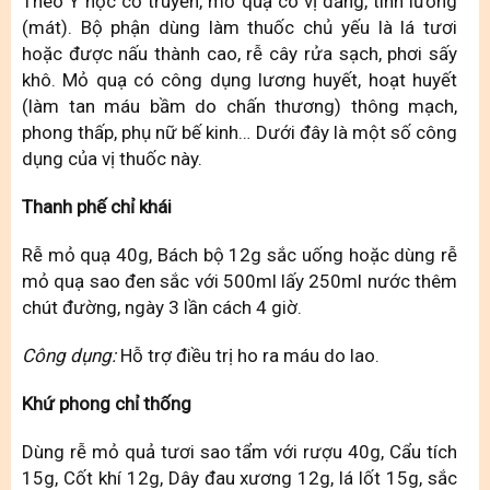
Theo Y học cổ truyền, mỏ quạ có vị đắng, tính lương
(mát). Bộ phận dùng làm thuốc chủ yếu là lá tươi
hoặc được nấu thành cao, rễ cây rửa sạch, phơi sấy
khô. Mỏ quạ có công dụng lương huyết, hoạt huyết
(làm tan máu bầm do chấn thương) thông mạch,
phong thấp, phụ nữ bế kinh… Dưới đây là một số công
dụng của vị thuốc này.
Thanh phế chỉ khái
Rễ mỏ quạ 40g, Bách bộ 12g sắc uống hoặc dùng rễ
mỏ quạ sao đen sắc với 500ml lấy 250ml nước thêm
chút đường, ngày 3 lần cách 4 giờ.
Công dụng:
Hỗ trợ điều trị ho ra máu do lao.
Khứ phong chỉ thống
Dùng rễ mỏ quả tươi sao tẩm với rượu 40g, Cẩu tích
15g, Cốt khí 12g, Dây đau xương 12g, lá lốt 15g, sắc