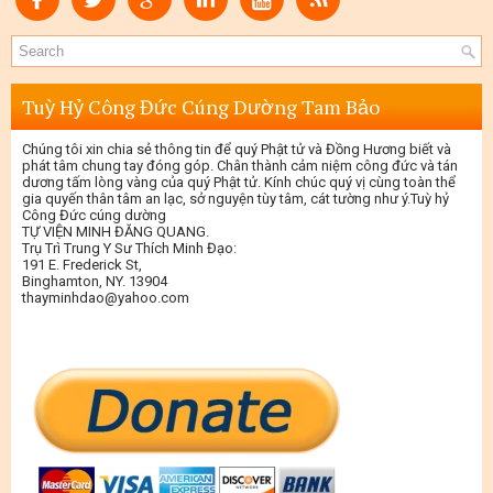
Tuỳ Hỷ Công Đức Cúng Dường Tam Bảo
Chúng tôi xin chia sẻ thông tin để quý Phật tử và Đồng Hương biết và
phát tâm chung tay đóng góp. Chân thành cảm niệm công đức và tán
dương tấm lòng vàng của quý Phật tử. Kính chúc quý vị cùng toàn thể
gia quyến thân tâm an lạc, sở nguyện tùy tâm, cát tường như ý.Tuỳ hỷ
Công Đức cúng dường
TỰ VIỆN MINH ĐĂNG QUANG.
Trụ Trì Trung Y Sư Thích Minh Đạo:
191 E. Frederick St,
Binghamton, NY. 13904
thayminhdao@yahoo.com