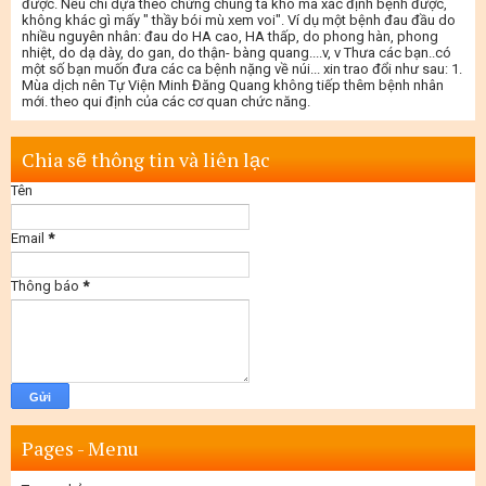
được. Nếu chỉ dựa theo chứng chúng ta khó mà xác định bệnh được,
không khác gì mấy " thầy bói mù xem voi". Ví dụ một bệnh đau đầu do
nhiều nguyên nhân: đau do HA cao, HA thấp, do phong hàn, phong
nhiệt, do dạ dày, do gan, do thận- bàng quang....v, v Thưa các bạn..có
một số bạn muốn đưa các ca bệnh nặng về núi... xin trao đổi như sau: 1.
Mùa dịch nên Tự Viện Minh Đăng Quang không tiếp thêm bệnh nhân
mới. theo qui định của các cơ quan chức năng.
Chia sẽ thông tin và liên lạc
Tên
Email
*
Thông báo
*
Pages - Menu