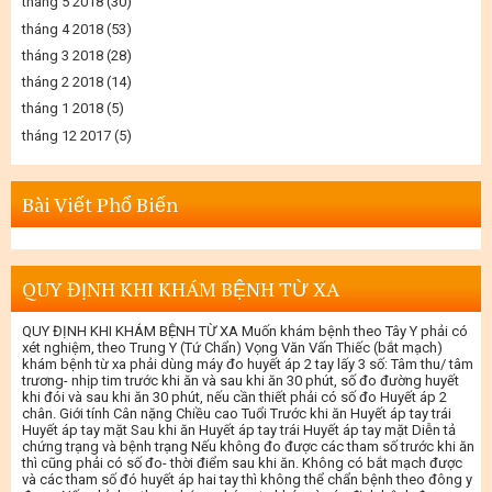
tháng 5 2018
(30)
tháng 4 2018
(53)
tháng 3 2018
(28)
tháng 2 2018
(14)
tháng 1 2018
(5)
tháng 12 2017
(5)
Bài Viết Phổ Biến
QUY ĐỊNH KHI KHÁM BỆNH TỪ XA
QUY ĐỊNH KHI KHÁM BỆNH TỪ XA Muốn khám bệnh theo Tây Y phải có
xét nghiệm, theo Trung Y (Tứ Chẩn) Vọng Văn Vấn Thiếc (bắt mạch)
khám bệnh từ xa phải dùng máy đo huyết áp 2 tay lấy 3 số: Tâm thu/ tâm
trương- nhịp tim trước khi ăn và sau khi ăn 30 phút, số đo đường huyết
khi đói và sau khi ăn 30 phút, nếu cần thiết phải có số đo Huyết áp 2
chân. Giới tính Cân nặng Chiều cao Tuổi Trước khi ăn Huyết áp tay trái
Huyết áp tay mặt Sau khi ăn Huyết áp tay trái Huyết áp tay mặt Diễn tả
chứng trạng và bệnh trạng Nếu không đo được các tham số trước khi ăn
thì cũng phải có số đo- thời điểm sau khi ăn. Không có bắt mạch được
và các tham số đó huyết áp hai tay thì không thể chẩn bệnh theo đông y