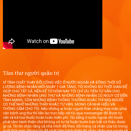
Tâm thư người quản trị
VÌ TÍNH CHẤT THAY ĐỔI CÔNG VIỆC Ở NƯỚC NGOÀI VÀ ĐỒNG THỜI SỐ
LƯỢNG BỆNH NHÂN MỖI NGÀY 1 GIA TĂNG, TÔI KHÔNG ĐỦ THỜI GIAN ĐỂ
GIÚP CHO TẤT CẢ. NÊN KỂ TỪ HÔM NAY TÔI CHỈ ƯU TIÊN TƯ VẤN CHO
NHỮNG BỆNH NHÂN UNG THƯ VÀ NHỮNG BỆNH NHÂN CÓ NGUY CƠ ĐẾN
TÍNH MẠNG, CÒN NHỮNG BỆNH THÔNG THƯỜNG KHÁC THÌ MỌI NGƯỜI
CÓ THỂ NHỜ NHỮNG THẦY KHÁC TƯ VÂN. MONG CẢ NHÀ HIỂU VÀ
THÔNG CẢM CHO TÔI. Nếu những ai hoặc người thân chẳng may mắc phải
căn bệnh ung thư thì liên lạc trực tiếp với tôi qua messenger để được tư
vấn và kê toa thuốc hoàn toàn miễn phí. Tôi sống ở nước ngoài chỉ muốn
phát tâm hành thiện chứ không có tư lợi hoặc buôn bán bất cứ thảo dược
gì cả. Tôi tin chắc rằng cả nhà mình đã theo dõi trang cá nhân của tôi trong
suốt thời gian dài mà tôi đã phát tâm hành thiện thì chắc chắn mọi người sẽ