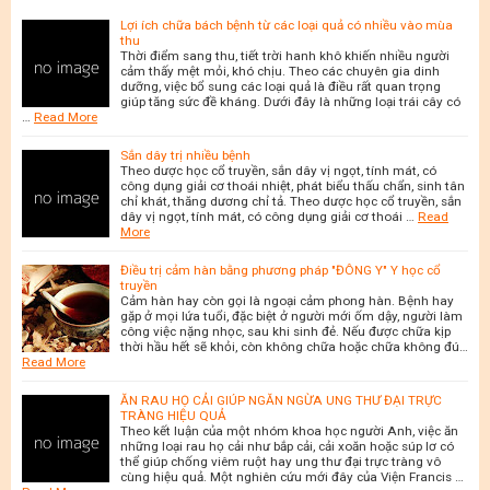
Lợi ích chữa bách bệnh từ các loại quả có nhiều vào mùa
thu
Thời điểm sang thu, tiết trời hanh khô khiến nhiều người
cảm thấy mệt mỏi, khó chịu. Theo các chuyên gia dinh
dưỡng, việc bổ sung các loại quả là điều rất quan trọng
giúp tăng sức đề kháng. Dưới đây là những loại trái cây có
…
Read More
Sắn dây trị nhiều bệnh
Theo dược học cổ truyền, sắn dây vị ngọt, tính mát, có
công dụng giải cơ thoái nhiệt, phát biểu thấu chẩn, sinh tân
chỉ khát, thăng dương chỉ tả. Theo dược học cổ truyền, sắn
dây vị ngọt, tính mát, có công dụng giải cơ thoái …
Read
More
Điều trị cảm hàn bằng phương pháp "ĐÔNG Y" Y học cổ
truyền
Cảm hàn hay còn gọi là ngoại cảm phong hàn. Bệnh hay
gặp ở mọi lứa tuổi, đặc biệt ở người mới ốm dậy, người làm
công việc nặng nhọc, sau khi sinh đẻ. Nếu được chữa kịp
thời hầu hết sẽ khỏi, còn không chữa hoặc chữa không đú…
Read More
ĂN RAU HỌ CẢI GIÚP NGĂN NGỪA UNG THƯ ĐẠI TRỰC
TRÀNG HIỆU QUẢ
Theo kết luận của một nhóm khoa học người Anh, việc ăn
những loại rau họ cải như bắp cải, cải xoăn hoặc súp lơ có
thể giúp chống viêm ruột hay ung thư đại trực tràng vô
cùng hiệu quả. Một nghiên cứu mới đây của Viện Francis …