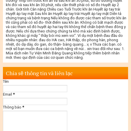
trương- nhịp tim trước khi ăn và sau khi ăn 30 phút, số đo đường huyết
khi đói và sau khi ăn 30 phút, nếu cần thiết phải có số đo Huyết áp 2
chân. Giới tính Cân nặng Chiều cao Tuổi Trước khi ăn Huyết áp tay trái
Huyết áp tay mặt Sau khi ăn Huyết áp tay trái Huyết áp tay mặt Diễn tả
chứng trạng và bệnh trạng Nếu không đo được các tham số trước khi ăn
thì cũng phải có số đo- thời điểm sau khi ăn. Không có bắt mạch được
và các tham số đó huyết áp hai tay thì không thể chẩn bệnh theo đông y
được. Nếu chỉ dựa theo chứng chúng ta khó mà xác định bệnh được,
không khác gì mấy " thầy bói mù xem voi". Ví dụ một bệnh đau đầu do
nhiều nguyên nhân: đau do HA cao, HA thấp, do phong hàn, phong
nhiệt, do dạ dày, do gan, do thận- bàng quang....v, v Thưa các bạn..có
một số bạn muốn đưa các ca bệnh nặng về núi... xin trao đổi như sau: 1.
Mùa dịch nên Tự Viện Minh Đăng Quang không tiếp thêm bệnh nhân
mới. theo qui định của các cơ quan chức năng.
Chia sẽ thông tin và liên lạc
Tên
Email
*
Thông báo
*