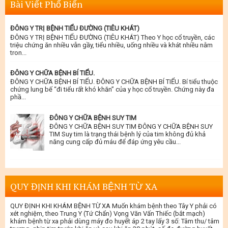
Bài Viết Phổ Biến
ĐÔNG Y TRỊ BỆNH TIỂU ĐƯỜNG (TIÊU KHÁT)
ĐÔNG Y TRỊ BỆNH TIỂU ĐƯỜNG (TIÊU KHÁT) Theo Y học cổ truyền, các
triệu chứng ăn nhiều vẫn gầy, tiểu nhiều, uống nhiều và khát nhiều nằm
tron...
ĐÔNG Y CHỮA BỆNH BÍ TIỂU.
ĐÔNG Y CHỮA BỆNH BÍ TIỂU. ĐÔNG Y CHỮA BỆNH BÍ TIỂU. Bí tiểu thuộc
chứng lung bế “đi tiểu rất khó khăn” của y học cổ truyền. Chứng này đa
phầ...
ĐÔNG Y CHỮA BỆNH SUY TIM
ĐÔNG Y CHỮA BỆNH SUY TIM ĐÔNG Y CHỮA BỆNH SUY
TIM Suy tim là trạng thái bệnh lý của tim không đủ khả
năng cung cấp đủ máu để đáp ứng yêu cầu...
QUY ĐỊNH KHI KHÁM BỆNH TỪ XA
QUY ĐỊNH KHI KHÁM BỆNH TỪ XA Muốn khám bệnh theo Tây Y phải có
xét nghiệm, theo Trung Y (Tứ Chẩn) Vọng Văn Vấn Thiếc (bắt mạch)
khám bệnh từ xa phải dùng máy đo huyết áp 2 tay lấy 3 số: Tâm thu/ tâm