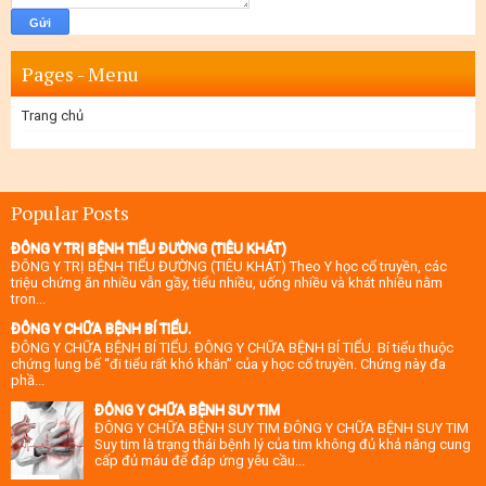
Pages - Menu
Trang chủ
Popular Posts
ĐÔNG Y TRỊ BỆNH TIỂU ĐƯỜNG (TIÊU KHÁT)
ĐÔNG Y TRỊ BỆNH TIỂU ĐƯỜNG (TIÊU KHÁT) Theo Y học cổ truyền, các
triệu chứng ăn nhiều vẫn gầy, tiểu nhiều, uống nhiều và khát nhiều nằm
tron...
ĐÔNG Y CHỮA BỆNH BÍ TIỂU.
ĐÔNG Y CHỮA BỆNH BÍ TIỂU. ĐÔNG Y CHỮA BỆNH BÍ TIỂU. Bí tiểu thuộc
chứng lung bế “đi tiểu rất khó khăn” của y học cổ truyền. Chứng này đa
phầ...
ĐÔNG Y CHỮA BỆNH SUY TIM
ĐÔNG Y CHỮA BỆNH SUY TIM ĐÔNG Y CHỮA BỆNH SUY TIM
Suy tim là trạng thái bệnh lý của tim không đủ khả năng cung
cấp đủ máu để đáp ứng yêu cầu...