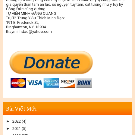
gia quyến thân tâm an lạc, sở nguyện tùy tâm, cát tường như ý.Tuỳ hỷ
Công Đức cúng dường
TỰ VIỆN MINH ĐĂNG QUANG.
Trụ Trì Trung Y Sư Thích Minh Đạo:
191 E. Frederick St,
Binghamton, NY. 13904
thayminhdao@yahoo.com
Bài Viết Mới
►
2022
(4)
►
2021
(5)