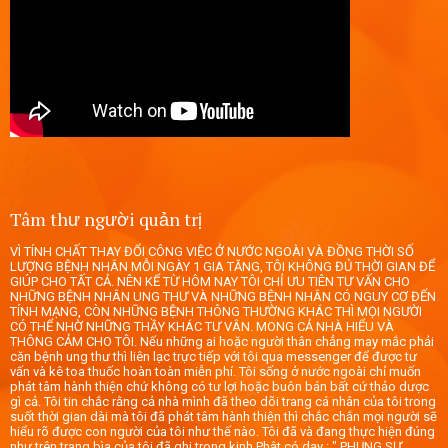
Tâm thư người quản trị
VÌ TÍNH CHẤT THAY ĐỔI CÔNG VIỆC Ở NƯỚC NGOÀI VÀ ĐỒNG THỜI SỐ
LƯỢNG BỆNH NHÂN MỖI NGÀY 1 GIA TĂNG, TÔI KHÔNG ĐỦ THỜI GIAN ĐỂ
GIÚP CHO TẤT CẢ. NÊN KỂ TỪ HÔM NAY TÔI CHỈ ƯU TIÊN TƯ VẤN CHO
NHỮNG BỆNH NHÂN UNG THƯ VÀ NHỮNG BỆNH NHÂN CÓ NGUY CƠ ĐẾN
TÍNH MẠNG, CÒN NHỮNG BỆNH THÔNG THƯỜNG KHÁC THÌ MỌI NGƯỜI
CÓ THỂ NHỜ NHỮNG THẦY KHÁC TƯ VÂN. MONG CẢ NHÀ HIỂU VÀ
THÔNG CẢM CHO TÔI. Nếu những ai hoặc người thân chẳng may mắc phải
căn bệnh ung thư thì liên lạc trực tiếp với tôi qua messenger để được tư
vấn và kê toa thuốc hoàn toàn miễn phí. Tôi sống ở nước ngoài chỉ muốn
phát tâm hành thiện chứ không có tư lợi hoặc buôn bán bất cứ thảo dược
gì cả. Tôi tin chắc rằng cả nhà mình đã theo dõi trang cá nhân của tôi trong
suốt thời gian dài mà tôi đã phát tâm hành thiện thì chắc chắn mọi người sẽ
hiểu rõ được con người của tôi như thế nào. Tôi đã và đang thực hiện đúng
như trên trang bìa của tôi đã ghi trong kinh Phật có dạy : " PHỤNG SỰ