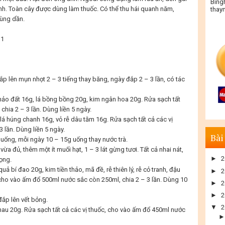
Bing
h. Toàn cây được dùng làm thuốc. Có thể thu hái quanh năm,
thay
dùng dần.
đắp lên mụn nhọt 2 – 3 tiếng thay băng, ngày đắp 2 – 3 lần, có tác
thảo đất 16g, lá bồng bồng 20g, kim ngân hoa 20g. Rửa sạch tất
hia 2 – 3 lần. Dùng liền 5 ngày.
lá húng chanh 16g, vỏ rễ dâu tằm 16g. Rửa sạch tất cả các vị
 lần. Dùng liền 5 ngày.
Bài
c uống, mỗi ngày 10 – 15g uống thay nước trà.
vừa đủ, thêm một ít muối hạt, 1 – 3 lát gừng tươi. Tất cả nhai nát,
►
2
ọng.
 quả bí đao 20g, kim tiền thảo, mã đề, rễ thiên lý, rễ cỏ tranh, đậu
►
2
 cho vào ấm đổ 500ml nước sắc còn 250ml, chia 2 – 3 lần. Dùng 10
►
2
►
2
 đắp lên vết bỏng.
▼
2
hau 20g. Rửa sạch tất cả các vị thuốc, cho vào ấm đổ 450ml nước