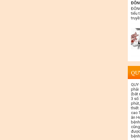
ĐÔNG
ĐÔNG
tiểu 
truyề
QU
QUY 
phải
(bắt
3 số:
phút,
thiết
cao T
ăn Hu
bệnh
cũng
được
bệnh