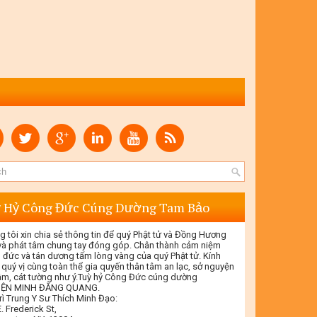
 Hỷ Công Đức Cúng Dường Tam Bảo
g tôi xin chia sẻ thông tin để quý Phật tử và Đồng Hương
 và phát tâm chung tay đóng góp. Chân thành cảm niệm
 đức và tán dương tấm lòng vàng của quý Phật tử. Kính
 quý vị cùng toàn thể gia quyến thân tâm an lạc, sở nguyện
tâm, cát tường như ý.Tuỳ hỷ Công Đức cúng dường
IỆN MINH ĐĂNG QUANG.
rì Trung Y Sư Thích Minh Đạo:
. Frederick St,