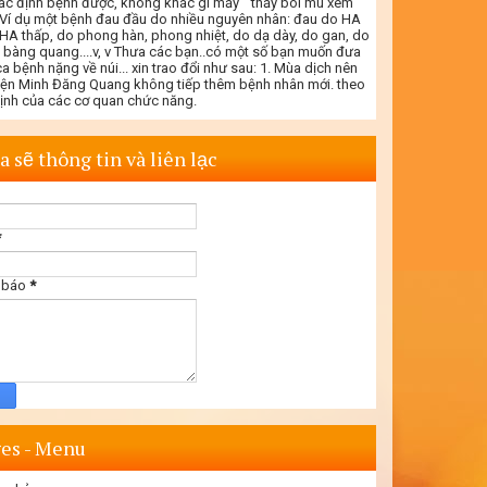
ác định bệnh được, không khác gì mấy " thầy bói mù xem
. Ví dụ một bệnh đau đầu do nhiều nguyên nhân: đau do HA
 HA thấp, do phong hàn, phong nhiệt, do dạ dày, do gan, do
- bàng quang....v, v Thưa các bạn..có một số bạn muốn đưa
a bệnh nặng về núi... xin trao đổi như sau: 1. Mùa dịch nên
iện Minh Đăng Quang không tiếp thêm bệnh nhân mới. theo
định của các cơ quan chức năng.
a sẽ thông tin và liên lạc
*
 báo
*
es - Menu