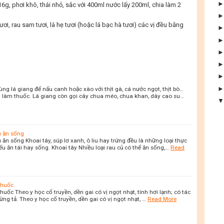
16g, phơi khô, thái nhỏ, sắc với 400ml nước lấy 200ml, chia làm 2
ơi, rau sam tươi, lá hẹ tươi (hoặc lá bạc hà tươi) các vị đều bằng
ùng lá giang để nấu canh hoặc xào với thịt gà, cá nước ngọt, thịt bò…
g làm thuốc. Lá giang còn gọi cây chua méo, chua khan, dây cao su…
u ăn sống
 ăn sống Khoai tây, súp lơ xanh, ô liu hay trứng đều là những loại thực
 ăn tái hay sống. Khoai tây Nhiều loại rau củ có thể ăn sống,…
Read
thuốc
huốc Theo y học cổ truyền, dền gai có vị ngọt nhạt, tính hơi lạnh; có tác
gừng tả. Theo y học cổ truyền, dền gai có vị ngọt nhạt, …
Read More