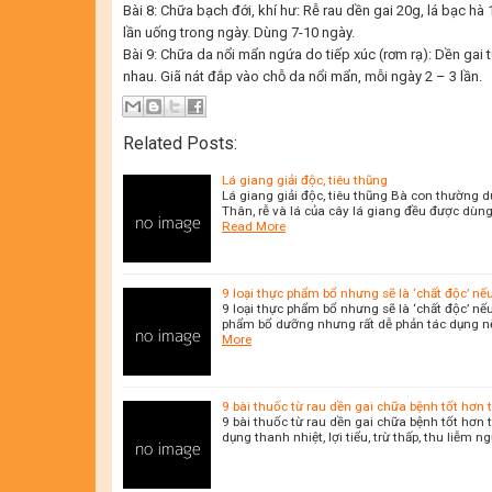
Bài 8: Chữa bạch đới, khí hư: Rễ rau dền gai 20g, lá bạc hà 
lần uống trong ngày. Dùng 7-10 ngày.
Bài 9: Chữa da nổi mẩn ngứa do tiếp xúc (rơm rạ): Dền gai tư
nhau. Giã nát đắp vào chỗ da nổi mẩn, mỗi ngày 2 – 3 lần.
Related Posts:
Lá giang giải độc, tiêu thũng
Lá giang giải độc, tiêu thũng Bà con thường d
Thân, rễ và lá của cây lá giang đều được dùn
Read More
9 loại thực phẩm bổ nhưng sẽ là ‘chất độc’ nế
9 loại thực phẩm bổ nhưng sẽ là ‘chất độc’ nếu
phẩm bổ dưỡng nhưng rất dễ phản tác dụng nếu
More
9 bài thuốc từ rau dền gai chữa bệnh tốt hơn 
9 bài thuốc từ rau dền gai chữa bệnh tốt hơn t
dụng thanh nhiệt, lợi tiểu, trừ thấp, thu liễm n