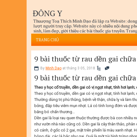
ĐÔNG Y
Thuượng Toạ Thích Minh Đạo đã lập ra Website: dong
lượt người truy cập. Website này có nhiều nội dung p
sinh, làm đẹp, giới thiệu các bài thuốc gia truyền. Tra
thức Dinh Dưỡng, Dưỡng Sinh, và Trị Bệnh Mục tiêu củ
TRANG CHỦ
mọi cách, mọi thủ thuật, mọi phương pháp để điều trị 
9 bài thuốc từ rau dền gai chữ
By
Minh Dao
at tháng 3 05, 2018
9 bài thuốc từ rau dền gai chữ
Theo y học cổ truyền, dền gai có vị ngọt nhạt, tính hơi lạnh; 
Theo y học cổ truyền, dền gai có vị ngọt nhạt, tính hơi lạnh; 
Thường dùng trị phù thũng, bệnh về thận, chữa lỵ và làm t
bỏng, đắp tiêu viêm mụn nhọt. Lá có tính long đờm và đượ
băng bó chấn thương…
Dền gai là loại rau quen thuộc thường được bà con nhiều n
như vườn nhà nào cũng có. Dền gai là cây thân thảo, phân 
có cánh, ở gốc có 2 gai, mặt trên phiến lá màu xanh nhạt.
bông dài, các lá bắc như gai. Quả là một túi hình trứng n