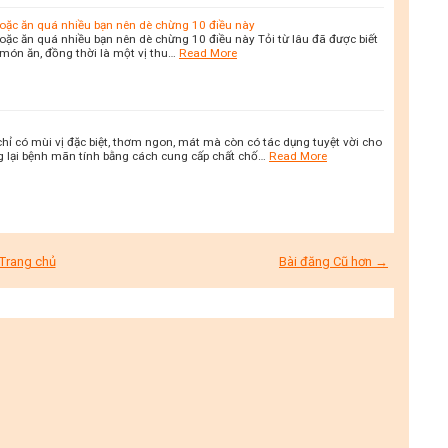
hoặc ăn quá nhiều bạn nên dè chừng 10 điều này
hoặc ăn quá nhiều bạn nên dè chừng 10 điều này Tỏi từ lâu đã được biết
 món ăn, đồng thời là một vị thu…
Read More
 chỉ có mùi vị đặc biệt, thơm ngon, mát mà còn có tác dụng tuyệt vời cho
g lại bệnh mãn tính bằng cách cung cấp chất chố…
Read More
Trang chủ
Bài đăng Cũ hơn →