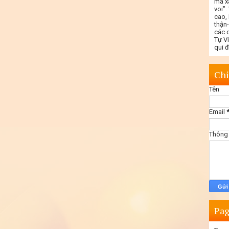
mà x
voi"
cao,
thận
các c
Tự V
qui 
Chi
Tên
Email
Thông
Pag