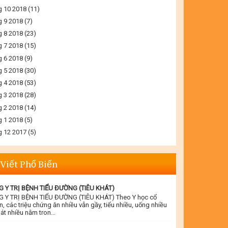
g 10 2018
(11)
g 9 2018
(7)
g 8 2018
(23)
g 7 2018
(15)
g 6 2018
(9)
g 5 2018
(30)
g 4 2018
(53)
g 3 2018
(28)
g 2 2018
(14)
g 1 2018
(5)
g 12 2017
(5)
 Viết Phổ Biến
 Y TRỊ BỆNH TIỂU ĐƯỜNG (TIÊU KHÁT)
 Y TRỊ BỆNH TIỂU ĐƯỜNG (TIÊU KHÁT) Theo Y học cổ
n, các triệu chứng ăn nhiều vẫn gầy, tiểu nhiều, uống nhiều
át nhiều nằm tron...