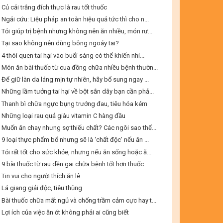
Củ cải trắng đích thực là rau tốt thuốc
Ngải cứu: Liệu pháp an toàn hiệu quả tức thì cho n...
Tỏi giúp trị bệnh nhưng không nên ăn nhiều, món rư...
Tại sao không nên dùng bông ngoáy tai?
4 thói quen tai hại vào buổi sáng có thể khiến nhi...
Món ăn bài thuốc từ cua đồng chữa nhiều bệnh thườn...
Để giữ làn da láng mịn tự nhiên, hãy bổ sung ngay ...
Những lầm tưởng tai hại về bột sắn dây bạn cần phả...
Thanh bì chữa ngực bụng trướng đau, tiêu hóa kém
Những loại rau quả giàu vitamin C hàng đầu
Muốn ăn chay nhưng sợ thiếu chất? Các ngôi sao thể...
9 loại thực phẩm bổ nhưng sẽ là ‘chất độc’ nếu ăn ...
Tỏi rất tốt cho sức khỏe, nhưng nếu ăn sống hoặc ă...
9 bài thuốc từ rau dền gai chữa bệnh tốt hơn thuốc
Tin vui cho người thích ăn lê
Lá giang giải độc, tiêu thũng
Bài thuốc chữa mất ngủ và chống trầm cảm cực hay t...
Lợi ích của việc ăn ớt không phải ai cũng biết