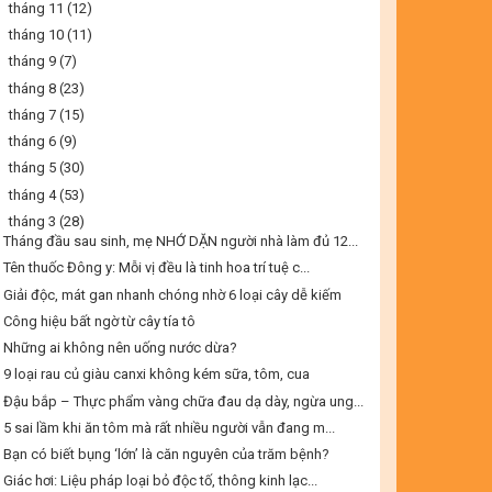
►
tháng 11
(12)
►
tháng 10
(11)
►
tháng 9
(7)
►
tháng 8
(23)
►
tháng 7
(15)
►
tháng 6
(9)
►
tháng 5
(30)
►
tháng 4
(53)
▼
tháng 3
(28)
Tháng đầu sau sinh, mẹ NHỚ DẶN người nhà làm đủ 12...
Tên thuốc Đông y: Mỗi vị đều là tinh hoa trí tuệ c...
Giải độc, mát gan nhanh chóng nhờ 6 loại cây dễ kiếm
Công hiệu bất ngờ từ cây tía tô
Những ai không nên uống nước dừa?
9 loại rau củ giàu canxi không kém sữa, tôm, cua
Đậu bắp – Thực phẩm vàng chữa đau dạ dày, ngừa ung...
5 sai lầm khi ăn tôm mà rất nhiều người vẫn đang m...
Bạn có biết bụng ‘lớn’ là căn nguyên của trăm bệnh?
Giác hơi: Liệu pháp loại bỏ độc tố, thông kinh lạc...