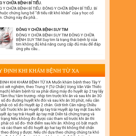
 Y CHỮA BỆNH BÍ TIỂU.
 Y CHỮA BỆNH BÍ TIỂU. ĐÔNG Y CHỮA BỆNH BÍ TIỂU. Bí
thuộc chứng lung bế “đi tiểu rất khó khăn” của y học cổ
n. Chứng này đa phầ...
ĐÔNG Y CHỮA BỆNH SUY TIM
ĐÔNG Y CHỮA BỆNH SUY TIM ĐÔNG Y CHỮA
BỆNH SUY TIM Suy tim là trạng thái bệnh lý của
tim không đủ khả năng cung cấp đủ máu để đáp
ứng yêu cầu...
Y ĐỊNH KHI KHÁM BỆNH TỪ XA
ĐỊNH KHI KHÁM BỆNH TỪ XA Muốn khám bệnh theo Tây Y
 có xét nghiệm, theo Trung Y (Tứ Chẩn) Vọng Văn Vấn Thiếc
 mạch) khám bệnh từ xa phải dùng máy đo huyết áp 2 tay lấy
 Tâm thu/ tâm trương- nhịp tim trước khi ăn và sau khi ăn 30
 số đo đường huyết khi đói và sau khi ăn 30 phút, nếu cần
 phải có số đo Huyết áp 2 chân. Giới tính Cân nặng Chiều
uổi Trước khi ăn Huyết áp tay trái Huyết áp tay mặt Sau khi
yết áp tay trái Huyết áp tay mặt Diễn tả chứng trạng và
 trạng Nếu không đo được các tham số trước khi ăn thì
 phải có số đo- thời điểm sau khi ăn. Không có bắt mạch
 và các tham số đó huyết áp hai tay thì không thể chẩn
 theo đông y được. Nếu chỉ dựa theo chứng chúng ta khó