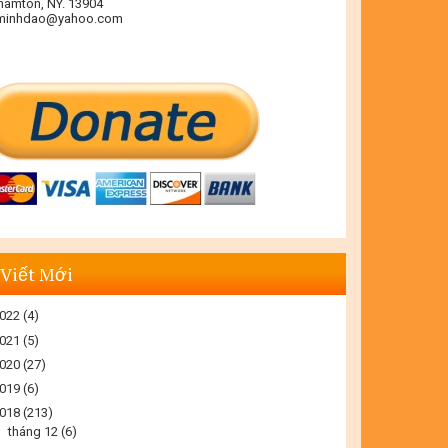
hamton, NY. 13904
minhdao@yahoo.com
 Viết Mới
022
(4)
021
(5)
020
(27)
019
(6)
018
(213)
►
tháng 12
(6)