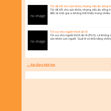
Tỏi rất tốt cho sức khỏe, nhưng nếu ăn sống 
Tỏi rất tốt cho sức khỏe, nhưng nếu ăn sống 
đến là một gia vị không thể thiếu trong nhiều
Tin vui cho người thích ăn lê
Tin vui cho người thích ăn lê (PLO)- Lê không
sức khỏe con người. Quả lê có khả năng chốn
← Bài đăng Mới hơn