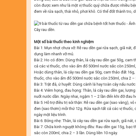
còn được xem như là một vị thuốc quý chữa được nhiều bện
đem về rửa sạch, thái nhỏ, phơi khô. Có thể đốt thành tro, 
Cây rau dền.
Một số bài thuốc theo kinh nghiệm
Bài 1: Mụn nhọt chưa vỡ: Rễ rau dền gai rửa sạch, giã nát, 
dụng làm nhanh vỡ mủ.
Bài 2: Ho có đờm: Dùng thân, lá cây rau dền gai 50g, cam 
cả các vị thuốc, cho vào ấm đổ 500ml nước sắc còn 250ml, c
Hoặc dùng thân, lá cây rau dền gai 50g, cam thảo đất 16g, 
thuốc, cho vào ấm đổ 500ml nước sắc còn 250ml, chia 2 – 3
Bài 3: Trật đả, ứ huyết: Dùng cành lá hay toàn cây nấu nướ
Bài 4: Viêm họng, đau họng: Thân, lá cây rau dền gai, lượng 
nuốt nước dần. Ngày nhai, ngậm 1 – 2 lần đến khi đỡ đau h
Bài 5: Hỗ trợ điều trị sỏi thận: Rễ rau dền gai (sao vàng), vỏ
đen (sao thơm) mỗi thứ 12g. Rửa sạch tất cả các vị thuốc,
ngày một liệu trình.
Bài 6: Bỏng nhẹ: Thân, lá cây rau dền gai rửa sạch, giã nát,
Bài 7: Chữa kinh nguyệt không đều: Rau dền gai 15g, bạc t
sắc còn 200ml, chia 2 – 3 lần. Dùng liền 10 ngày.