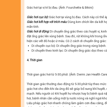
Giác hơi tại vị trí bị đau. (Ảnh:
Fourchette & Bikini
)
Giá
c hơi cục bộ:
Giác hơi tại vùng bị đau. Cách này có thể á
Giá
c hơi kết hợ
p v
ớ
i trích máu:
Dùng kim chích lên da kết h
mãn tính.
Giác hơi d
i
độ
ng:
Di chuyển ống giác theo các huyệt vị, kinh 
đặt ống giác lên vùng bệnh. Sau đó, rút không khí trong ống
hiện các vết đỏ hoặc ứ máu. Có 2 cách di chuyển ống giác:
Di chuyển cục bộ: Di chuyển ống giác trong vùng bệnh.
Di chuyển theo kinh lạc: Di chuyến ống giác dọc theo 
4. Thời gian
Thời gian giác hơi từ 5-30 phút. (Ảnh:
Dermi Jan Health Car
Thời gian giác thường dao động từ 5-30 phút tùy theo mức 
giác hơi cho đến khi da ửng đỏ sẽ giúp bổ sung khí huyết;
mạch. Nếu người có khí huyết hư nhược hay bị bệnh quá nặng
hơi, bệnh nhân cần uống một ly nước nóng và nghỉ ngơi kh
Liệu pháp giác hơi nhanh chóng làm giảm cơn đau căng, đ