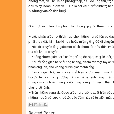
chóng mặt, đau nhức do phong thấp, đau do ung thư, trẹo 
đau rõ rệt hoặc “điểm đau”. Đó là nơi khí huyết đình trệ nê
5. Những vấn đề cần lưu ý
Giác hơi bằng lửa chú ý tránh làm bỏng gây tổn thương da.
– Liệu pháp giác hơi thích hợp cho những nơi có lớp cơ dày v
phải thoa dầu kinh lạc lên da hoặc miệng ống để di chuyến
– Nên di chuyển ống giác một cách chậm rãi, đều đặn. Phía
ma sát khi di chuyển.
– Không được giác hơi ở những vùng da bị dị ứng, lở loét,
– Khi lấy ống giác ra phải nhẹ nhàng, chậm rãi; một tay ấn 
nhấc ống lên, nhớ không được giật mạnh ống.
– Sau khi giác hơi, trên da sẽ xuất hiện những mảng máu b
hơi ở vị trí này. Trong trường hợp cơ thể bị bệnh nặng hoặc 
dùng kim chích vỡ chúng ra rồi dùng bông gòn sạch thấm h
chúng sẽ lành.
– Trên những vùng da được giác hơi thường xuất hiện các đ
những người có sức khoẻ tốt các đốm này sẽ tự biến mất s
Related Posts: