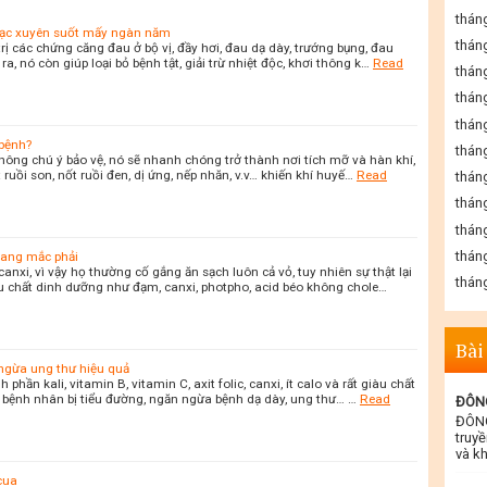
thán
h lạc xuyên suốt mấy ngàn năm
thán
rị các chứng căng đau ở bộ vị, đầy hơi, đau dạ dày, trướng bụng, đau
, nó còn giúp loại bỏ bệnh tật, giải trừ nhiệt độc, khơi thông k…
Read
thán
thán
thán
 bệnh?
thán
hông chú ý bảo vệ, nó sẽ nhanh chóng trở thành nơi tích mỡ và hàn khí,
 ruồi son, nốt ruồi đen, dị ứng, nếp nhăn, v.v… khiến khí huyế…
Read
thán
thán
thán
thán
đang mắc phải
nxi, vì vậy họ thường cố gắng ăn sạch luôn cả vỏ, tuy nhiên sự thật lại
thán
u chất dinh dưỡng như đạm, canxi, photpho, acid béo không chole…
Bài
ngừa ung thư hiệu quả
hần kali, vitamin B, vitamin C, axit folic, canxi, ít calo và rất giàu chất
bệnh nhân bị tiểu đường, ngăn ngừa bệnh dạ dày, ung thư… …
Read
ĐÔNG
ĐÔNG
truyề
và kh
cua