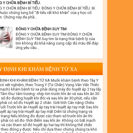
 Y CHỮA BỆNH BÍ TIỂU.
 Y CHỮA BỆNH BÍ TIỂU. ĐÔNG Y CHỮA BỆNH BÍ TIỂU. Bí
thuộc chứng lung bế “đi tiểu rất khó khăn” của y học cổ
n. Chứng này đa phầ...
ĐÔNG Y CHỮA BỆNH SUY TIM
ĐÔNG Y CHỮA BỆNH SUY TIM ĐÔNG Y CHỮA
BỆNH SUY TIM Suy tim là trạng thái bệnh lý của
tim không đủ khả năng cung cấp đủ máu để đáp
ứng yêu cầu...
Y ĐỊNH KHI KHÁM BỆNH TỪ XA
ĐỊNH KHI KHÁM BỆNH TỪ XA Muốn khám bệnh theo Tây Y
 có xét nghiệm, theo Trung Y (Tứ Chẩn) Vọng Văn Vấn Thiếc
 mạch) khám bệnh từ xa phải dùng máy đo huyết áp 2 tay lấy
 Tâm thu/ tâm trương- nhịp tim trước khi ăn và sau khi ăn 30
 số đo đường huyết khi đói và sau khi ăn 30 phút, nếu cần
 phải có số đo Huyết áp 2 chân. Giới tính Cân nặng Chiều
uổi Trước khi ăn Huyết áp tay trái Huyết áp tay mặt Sau khi
yết áp tay trái Huyết áp tay mặt Diễn tả chứng trạng và
 trạng Nếu không đo được các tham số trước khi ăn thì
 phải có số đo- thời điểm sau khi ăn. Không có bắt mạch
 và các tham số đó huyết áp hai tay thì không thể chẩn
 theo đông y được. Nếu chỉ dựa theo chứng chúng ta khó