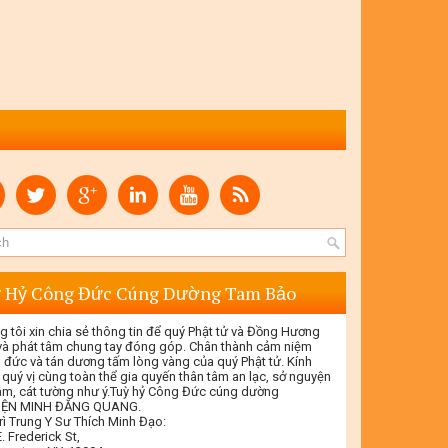
 Hỷ Công Đức Cúng Dường Tam Bảo
g tôi xin chia sẻ thông tin để quý Phật tử và Đồng Hương
 và phát tâm chung tay đóng góp. Chân thành cảm niệm
 đức và tán dương tấm lòng vàng của quý Phật tử. Kính
 quý vị cùng toàn thể gia quyến thân tâm an lạc, sở nguyện
tâm, cát tường như ý.Tuỳ hỷ Công Đức cúng dường
IỆN MINH ĐĂNG QUANG.
rì Trung Y Sư Thích Minh Đạo:
. Frederick St,