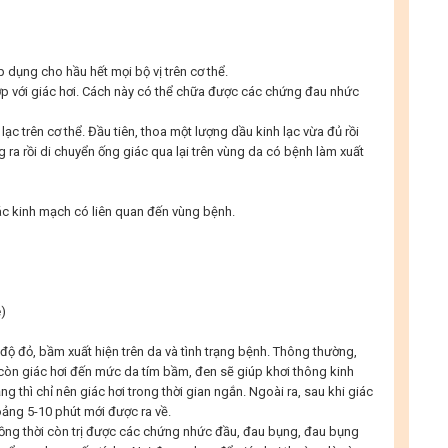
p dụng cho hầu hết mọi bộ vị trên cơ thể.
ợp với giác hơi. Cách này có thể chữa được các chứng đau nhức
lạc trên cơ thể. Đầu tiên, thoa một lượng dầu kinh lạc vừa đủ rồi
 ra rồi di chuyển ống giác qua lại trên vùng da có bệnh làm xuất
các kinh mạch có liên quan đến vùng bệnh.
e
)
độ đỏ, bầm xuất hiện trên da và tình trạng bệnh. Thông thường,
 còn giác hơi đến mức da tím bầm, đen sẽ giúp khơi thông kinh
 thì chỉ nên giác hơi trong thời gian ngắn. Ngoài ra, sau khi giác
oảng 5-10 phút mới được ra về.
ồng thời còn trị được các chứng nhức đầu, đau bụng, đau bụng