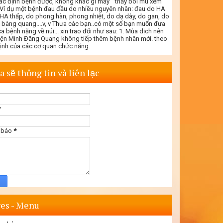
ác định bệnh được, không khác gì mấy " thầy bói mù xem
. Ví dụ một bệnh đau đầu do nhiều nguyên nhân: đau do HA
 HA thấp, do phong hàn, phong nhiệt, do dạ dày, do gan, do
- bàng quang....v, v Thưa các bạn..có một số bạn muốn đưa
a bệnh nặng về núi... xin trao đổi như sau: 1. Mùa dịch nên
iện Minh Đăng Quang không tiếp thêm bệnh nhân mới. theo
định của các cơ quan chức năng.
a sẽ thông tin và liên lạc
*
 báo
*
es - Menu