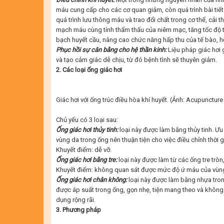
máu cung cấp cho các cơ quan giảm, còn quá trình bài tiết
quá trình lưu thông máu và trao đổi chất trong cơ thể, cải t
mạch máu cùng tính thẩm thấu của niêm mạc, tăng tốc độ 
bạch huyết cầu, nâng cao chức năng hấp thu của tế bào, hỗ t
Ph
ục hồ
i s
ự
cân b
ằng cho hệ thầ
n kinh:
Liệu pháp giác hơi 
và tạo cảm giác dễ chịu, từ đó bệnh tình sẽ thuyên giảm.
2. Các loại ống giác hơi
Giác hơi với ống trúc điều hòa khí huyết. (Ảnh:
Acupuncture 
Chủ yếu có 3 loại sau:
Ống giác hơi thủy tinh:
loại này được làm bằng thủy tinh. Ưu
vùng da trong ống nên thuận tiện cho việc điều chỉnh thời g
Khuyết điểm: dễ vỡ.
Ống giác hơi bằng tre:
loại này được làm từ các ống tre tròn,
Khuyết điểm: không quan sát được mức độ ứ máu của vùng
Ống giác hơi chân không:
loại này được làm bằng nhựa trong
được áp suất trong ống, gọn nhẹ, tiện mang theo và không 
dụng rộng rãi.
3. Phương pháp