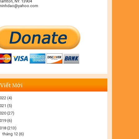
hamton, NY. 13904
minhdao@yahoo.com
 Viết Mới
022
(4)
021
(5)
020
(27)
019
(6)
018
(213)
►
tháng 12
(6)