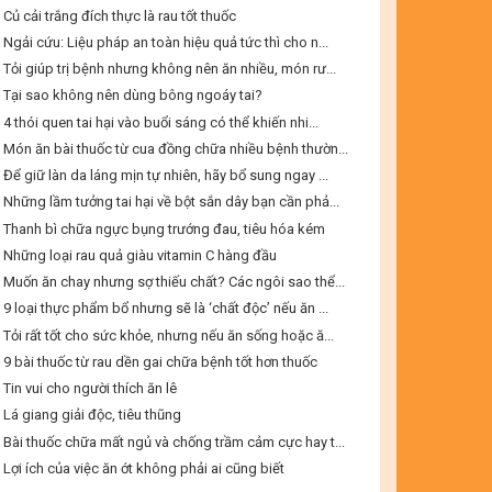
Củ cải trắng đích thực là rau tốt thuốc
Ngải cứu: Liệu pháp an toàn hiệu quả tức thì cho n...
Tỏi giúp trị bệnh nhưng không nên ăn nhiều, món rư...
Tại sao không nên dùng bông ngoáy tai?
4 thói quen tai hại vào buổi sáng có thể khiến nhi...
Món ăn bài thuốc từ cua đồng chữa nhiều bệnh thườn...
Để giữ làn da láng mịn tự nhiên, hãy bổ sung ngay ...
Những lầm tưởng tai hại về bột sắn dây bạn cần phả...
Thanh bì chữa ngực bụng trướng đau, tiêu hóa kém
Những loại rau quả giàu vitamin C hàng đầu
Muốn ăn chay nhưng sợ thiếu chất? Các ngôi sao thể...
9 loại thực phẩm bổ nhưng sẽ là ‘chất độc’ nếu ăn ...
Tỏi rất tốt cho sức khỏe, nhưng nếu ăn sống hoặc ă...
9 bài thuốc từ rau dền gai chữa bệnh tốt hơn thuốc
Tin vui cho người thích ăn lê
Lá giang giải độc, tiêu thũng
Bài thuốc chữa mất ngủ và chống trầm cảm cực hay t...
Lợi ích của việc ăn ớt không phải ai cũng biết