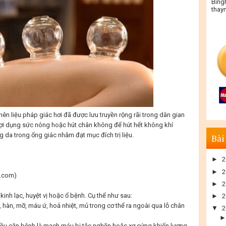
Bing
thay
 nên liệu pháp giác hơi đã được lưu truyền rộng rãi trong dân gian
 lợi dụng sức nóng hoặc hút chân không để hút hết không khí
 da trong ống giác nhằm đạt mục đích trị liệu.
Bài
►
2
►
2
g.com)
►
2
kinh lạc, huyệt vị hoặc ổ bệnh. Cụ thể như sau:
►
2
, hàn, mỡ, máu ứ, hoả nhiệt, mủ trong cơ thể ra ngoài qua lỗ chân
▼
2
ều căn bệnh là mạch máu bị tắc nghẽn hoặc xơ cứng khiến lượng