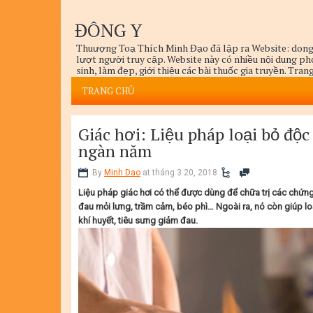
ĐÔNG Y
Thuượng Toạ Thích Minh Đạo đã lập ra Website: dong
lượt người truy cập. Website này có nhiều nội dung p
sinh, làm đẹp, giới thiệu các bài thuốc gia truyền. Tra
thức Dinh Dưỡng, Dưỡng Sinh, và Trị Bệnh Mục tiêu củ
TRANG CHỦ
mọi cách, mọi thủ thuật, mọi phương pháp để điều trị 
Giác hơi: Liệu pháp loại bỏ độc
ngàn năm
By
Minh Dao
at tháng 3 20, 2018
Li
ệu pháp giác hơi có thể được dùng để
ch
ữa trị các chứn
đau mỏi
lưng, trầm cảm, béo ph
ì… Ngoài ra, nó còn giúp lo
khí huy
ết,
tiêu sưng giảm đau
.