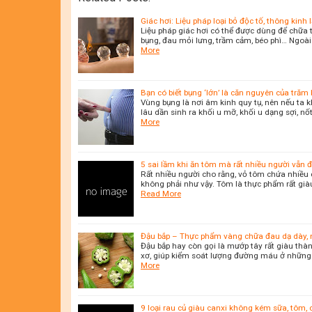
Giác hơi: Liệu pháp loại bỏ độc tố, thông kin
Liệu pháp giác hơi có thể được dùng để chữa t
bụng, đau mỏi lưng, trầm cảm, béo phì… Ngoài ra
More
Bạn có biết bụng ‘lớn’ là căn nguyên của trăm
Vùng bụng là nơi âm kinh quy tụ, nên nếu ta k
lâu dần sinh ra khối u mỡ, khối u dạng sợi, nốt
More
5 sai lầm khi ăn tôm mà rất nhiều người vẫn 
Rất nhiều người cho rằng, vỏ tôm chứa nhiều ca
không phải như vậy. Tôm là thực phẩm rất già
Read More
Đậu bắp – Thực phẩm vàng chữa đau dạ dày, 
Đậu bắp hay còn gọi là mướp tây rất giàu thành p
xơ, giúp kiểm soát lượng đường máu ở những 
More
9 loại rau củ giàu canxi không kém sữa, tôm, 