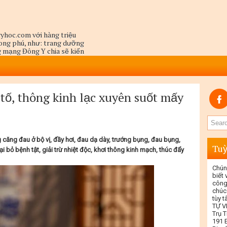
yhoc.com với hàng triệu
hong phú, như: trang dưỡng
ng mạng Đông Y chia sẽ kiến
a người thầy hành y là dùng
một cách toàn diện,
 tố, thông kinh lạc xuyên suốt mấy
g căng
đau ở bộ vị, đầy hơi, đau dạ dày, trướng bụng, đau bụng,
Tuỳ
ại bỏ bệnh
t
ật, giải trừ nhiệt độc, khơi thông kinh mạch, thúc đẩ
y
Chún
biết
công
chúc
tùy 
TỰ V
Trụ T
191 E