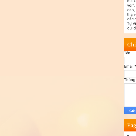
mà x
voi"
cao,
thận
các c
Tự V
qui 
Chi
Tên
Email
Thông
Pag