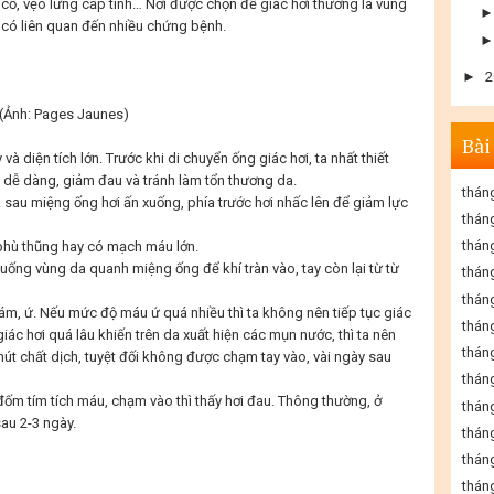
cổ, vẹo lưng cấp tính… Nơi được chọn để giác hơi thường là vùng
n có liên quan đến nhiều chứng bệnh.
►
2
 (Ảnh:
Pages Jaunes
)
Bài
à diện tích lớn. Trước khi di chuyển ống giác hơi, ta nhất thiết
 dễ dàng, giảm đau và tránh làm tổn thương da.
thán
 sau miệng ống hơi ấn xuống, phía trước hơi nhấc lên để giảm lực
thán
thán
 phù thũng hay có mạch máu lớn.
xuống vùng da quanh miệng ống để khí tràn vào, tay còn lại từ từ
thán
thán
ám, ứ. Nếu mức độ máu ứ quá nhiều thì ta không nên tiếp tục giác
thán
giác hơi quá lâu khiến trên da xuất hiện các mụn nước, thì ta nên
thán
út chất dịch, tuyệt đối không được chạm tay vào, vài ngày sau
thán
ốm tím tích máu, chạm vào thì thấy hơi đau. Thông thường, ở
thán
au 2-3 ngày.
thán
thán
thán