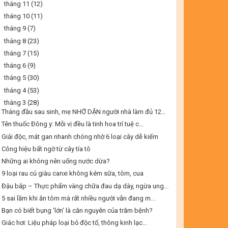
►
tháng 11
(12)
►
tháng 10
(11)
►
tháng 9
(7)
►
tháng 8
(23)
►
tháng 7
(15)
►
tháng 6
(9)
►
tháng 5
(30)
►
tháng 4
(53)
▼
tháng 3
(28)
Tháng đầu sau sinh, mẹ NHỚ DẶN người nhà làm đủ 12...
Tên thuốc Đông y: Mỗi vị đều là tinh hoa trí tuệ c...
Giải độc, mát gan nhanh chóng nhờ 6 loại cây dễ kiếm
Công hiệu bất ngờ từ cây tía tô
Những ai không nên uống nước dừa?
9 loại rau củ giàu canxi không kém sữa, tôm, cua
Đậu bắp – Thực phẩm vàng chữa đau dạ dày, ngừa ung...
5 sai lầm khi ăn tôm mà rất nhiều người vẫn đang m...
Bạn có biết bụng ‘lớn’ là căn nguyên của trăm bệnh?
Giác hơi: Liệu pháp loại bỏ độc tố, thông kinh lạc...