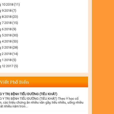
g 10 2018
(11)
g 9 2018
(7)
g 8 2018
(23)
g 7 2018
(15)
g 6 2018
(9)
g 5 2018
(30)
g 4 2018
(53)
g 3 2018
(28)
g 2 2018
(14)
g 1 2018
(5)
g 12 2017
(5)
 Viết Phổ Biến
 Y TRỊ BỆNH TIỂU ĐƯỜNG (TIÊU KHÁT)
 Y TRỊ BỆNH TIỂU ĐƯỜNG (TIÊU KHÁT) Theo Y học cổ
n, các triệu chứng ăn nhiều vẫn gầy, tiểu nhiều, uống nhiều
át nhiều nằm tron...