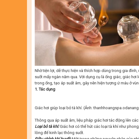
Nhờ tiện lợi, dễ thực hiện và thích hợp dùng trong gia đình,
suốt mấy ngàn năm qua. Với dụng cụ là ống giác, giác hơi
trong ống, tạo áp suất âm, gây nên hiện tượng ứ máu ở vùng
1. Tác dụng
Giác hơi giúp loại bỏ tà khí. (Ảnh: thanhhoangspa.odanan
Thông qua áp suất âm, liệu pháp giác hơi tác động lên các 
Lo
ại bỏ
tà khí
:
Giác hơi có thể hút các loại tà khí như phong
lông để kinh lạc thông suốt.
Đ
i
ều chỉ
nh khí huy
ế
t:
Một trong những nguyên nhân của nhi