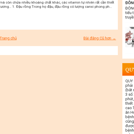
mà còn chứa nhiều khoáng chất khác, các vitamin tự nhiên rất cần thiết
ĐÔNG
 xương… 1. Đậu rồng Trong họ đậu, đậu rồng có lượng canxi phong ph…
ĐÔNG
tiểu 
truyề
Trang chủ
Bài đăng Cũ hơn →
QU
QUY 
phải
(bắt
3 số:
phút,
thiết
cao T
ăn Hu
bệnh
cũng
được
bệnh