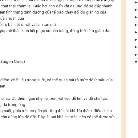
 chất thải chậm lại. Giác hơi cho đến khi da ửng đỏ sẽ đẩy nhanh
hiện tình trạng dinh dưỡng của tế bào, thay đổi độ giãn nở của
tuần hoàn của
rợ bài tiết dị vật và làm tan mỡ.
giúp hệ thần kinh hồi phục sự cân bằng, đồng thời làm giảm đau
Saigon Clinic
)
 điểm: chất liệu trong suốt, có thể quan sát rõ mức độ ứ máu của
ian.
 chắc. Ưu điểm: gọn nhẹ, rẻ, bền, vật liệu dễ tìm và dễ chế tạo.
 da trong ống.
 suốt, phía trên có gắn pít-tông để hút khí. Ưu điểm: điều chỉnh
cần dùng lửa để đốt. Đây là loại khá an toàn, nên có thể được sử