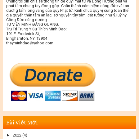
Chúng tôi xin chia sẻ thông tin để quý Phật tử và Đồng Hương biết và
phát tâm chung tay đóng góp. Chân thành cảm niệm công đức và tán
dương tấm lòng vàng của quý Phật tử. Kính chúc quý vị cùng toàn thể
gia quyến thân tâm an lạc, sở nguyện tùy tâm, cát tường như ý.Tuỳ hỷ
Công Đức cúng dường
TỰ VIỆN MINH ĐĂNG QUANG.
Trụ Trì Trung Y Sư Thích Minh Đạo:
191 E. Frederick St,
Binghamton, NY. 13904
thayminhdao@yahoo.com
Bài Viết Mới
►
2022
(4)