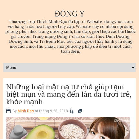
ĐÔNG Y
Thuượng Toạ Thích Minh Đạo đã lập ra Website: dongyhoc.com
với hàng triệu lượt người truy cập. Website này có nhiều nội dung
phong phú, như: trang dưỡng sinh, làm đẹp, giới thiệu các bài thuốc
gia truyền. Trang mạng Đông Y chia sẽ kiến thức Dinh Dưỡng,
Dưỡng Sinh, và Trị Bệnh Mục tiêu của người thầy hành y là dùng
mọi cách, mọi thủ thuật, mọi phương pháp để điều trị một cách
toàn diện,
Những loại mặt nạ tự chế giúp tạm
biệt mụn và mang đến làn da tươi trẻ,
khỏe mạnh
By
Minh Dao
at tháng 9 28, 2018