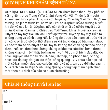
QUY ĐỊNH KHI KHÁM BỆNH TỪ XA
QUY ĐỊNH KHI KHÁM BỆNH TỪ XA Muốn khám bệnh theo Tây Y phải có
xét nghiệm, theo Trung Y (Tứ Chẩn) Vọng Văn Vấn Thiếc (bắt mạch)
khám bệnh từ xa phải dùng máy đo huyết áp 2 tay lấy 3 số: Tâm thu/ tâm
trương- nhịp tim trước khi ăn và sau khi ăn 30 phút, số đo đường huyết
khi đói và sau khi ăn 30 phút, nếu cần thiết phải có số đo Huyết áp 2
chân. Giới tính Cân nặng Chiều cao Tuổi Trước khi ăn Huyết áp tay trái
Huyết áp tay mặt Sau khi ăn Huyết áp tay trái Huyết áp tay mặt Diễn tả
chứng trạng và bệnh trạng Nếu không đo được các tham số trước khi ăn
thì cũng phải có số đo- thời điểm sau khi ăn. Không có bắt mạch được
và các tham số đó huyết áp hai tay thì không thể chẩn bệnh theo đông y
được. Nếu chỉ dựa theo chứng chúng ta khó mà xác định bệnh được,
không khác gì mấy " thầy bói mù xem voi". Ví dụ một bệnh đau đầu do
nhiều nguyên nhân: đau do HA cao, HA thấp, do phong hàn, phong
nhiệt, do dạ dày, do gan, do thận- bàng quang....v, v Thưa các bạn..có
một số bạn muốn đưa các ca bệnh nặng về núi... xin trao đổi như sau: 1.
Mùa dịch nên Tự Viện Minh Đăng Quang không tiếp thêm bệnh nhân
mới. theo qui định của các cơ quan chức năng.
Chia sẽ thông tin và liên lạc
Tên
Email
*