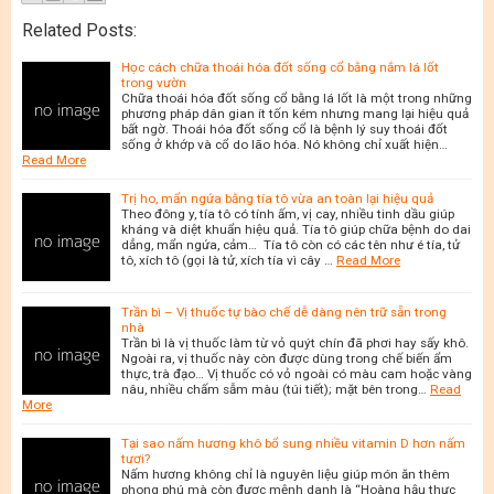
Related Posts:
Học cách chữa thoái hóa đốt sống cổ bằng nắm lá lốt
trong vườn
Chữa thoái hóa đốt sống cổ bằng lá lốt là một trong những
phương pháp dân gian ít tốn kém nhưng mang lại hiệu quả
bất ngờ. Thoái hóa đốt sống cổ là bệnh lý suy thoái đốt
sống ở khớp và cổ do lão hóa. Nó không chỉ xuất hiện…
Read More
Trị ho, mẩn ngứa bằng tía tô vừa an toàn lại hiệu quả
Theo đông y, tía tô có tính ấm, vị cay, nhiều tinh dầu giúp
kháng và diệt khuẩn hiệu quả. Tía tô giúp chữa bệnh do dai
dẳng, mẩn ngứa, cảm… Tía tô còn có các tên như é tía, tử
tô, xích tô (gọi là tử, xích tía vì cây …
Read More
Trần bì – Vị thuốc tự bào chế dễ dàng nên trữ sẵn trong
nhà
Trần bì là vị thuốc làm từ vỏ quýt chín đã phơi hay sấy khô.
Ngoài ra, vị thuốc này còn được dùng trong chế biến ẩm
thực, trà đạo… Vị thuốc có vỏ ngoài có màu cam hoặc vàng
nâu, nhiều chấm sẫm màu (túi tiết); mặt bên trong…
Read
More
Tại sao nấm hương khô bổ sung nhiều vitamin D hơn nấm
tươi?
Nấm hương không chỉ là nguyên liệu giúp món ăn thêm
phong phú mà còn được mệnh danh là “Hoàng hậu thực