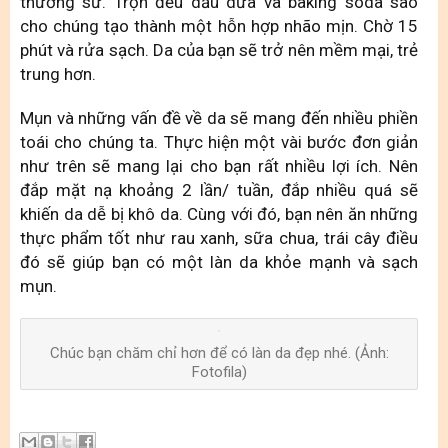
thường sử. Trộn đều dầu dừa và baking soda sao
cho chúng tạo thành một hỗn hợp nhão mịn. Chờ 15
phút và rửa sạch. Da của bạn sẽ trở nên mềm mại, trẻ
trung hơn.
Mụn và những vấn đề về da sẽ mang đến nhiều phiền
toái cho chúng ta. Thực hiện một vài bước đơn giản
như trên sẽ mang lại cho bạn rất nhiều lợi ích. Nên
đắp mặt nạ khoảng 2 lần/ tuần, đắp nhiều quá sẽ
khiến da dễ bị khô da. Cùng với đó, bạn nên ăn những
thực phẩm tốt như rau xanh, sữa chua, trái cây điều
đó sẽ giúp bạn có một làn da khỏe mạnh và sạch
mụn.
Chúc bạn chăm chỉ hơn để có làn da đẹp nhé. (Ảnh:
Fotofila)