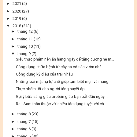
►
2021
(5)
►
2020
(27)
►
2019
(6)
▼
2018
(213)
►
tháng 12
(6)
►
tháng 11
(12)
►
tháng 10
(11)
▼
tháng 9
(7)
Siêu thực phẩm nên ăn hàng ngày để tăng cường hệ m...
Công dụng chữa bệnh từ cây na có sẵn vườn nhà
Công dụng kỳ diệu của trái Nhàu
Những loại mặt nạ tự chế giúp tạm biệt mụn và mang...
Thực phẩm tốt cho người tăng huyết áp
Gợi ý bữa sáng giàu protein giúp bạn bắt đầu ngày ...
Rau Sam thân thuộc với nhiều tác dụng tuyệt vời ch...
►
tháng 8
(23)
►
tháng 7
(15)
►
tháng 6
(9)
►
tháng 5
(30)