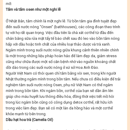
mỡ.
Tắm và tắm osen như một nghi lễ
Ở Nhật Bản, tắm chính là một nghi lễ. Từ bồn tắm gia đình tuyệt đẹp
đến suối nước nóng “Onsen” (bathhouses), các công đoạn theo trình
tự với họ rất quan trọng. Việc đầu tiên là chà xát cơ thể từ đầu đến
chân bằng sữa rửa mặt tẩy tế bào chết sau đó leo vào bồn tắm nóng
hấp với dầu hoặc tinh chất của nhiều loại thảo dược và trà xanh.
Ngâm mình trong suối nước nóng giữa khung cảnh thiên nhiên chính
là một trong những liệu pháp hoàn hảo để làm đẹp da, giảm stress
cũng như chữa được một số căn bệnh nhờ vào nguồn khoáng chất
dồi dào trong các suối nước nóng ở xứ sở Hoa Anh Đào.
Người Việt Nam có thói quen chỉ tắm bằng vòi sen, trong khi người
Nhật thường ngâm mình trong bồn tắm. Nếu chưa có điều kiện để trải
nghiệm tắm suối nước nóng Osen, phụ nữ Việt Nam có thể ngâm
mình trong bồn tắm. Khi ngâm bồn, cơ thể của bạn sẽ dần ấm lên
giúp cho máu huyết lưu thông điều hòa, đồng thời việc tiết mồ hôi
trong lúc ngâm bồn cũng có công dụng detox cơ thể, rất hữu ích
trong việc làm đẹp. Bạn sẽ có một làn da hồng hào và một cơ thể
khỏe mạnh từ bên trong.
Dầu hạt hoa trà (Camelia Oil)