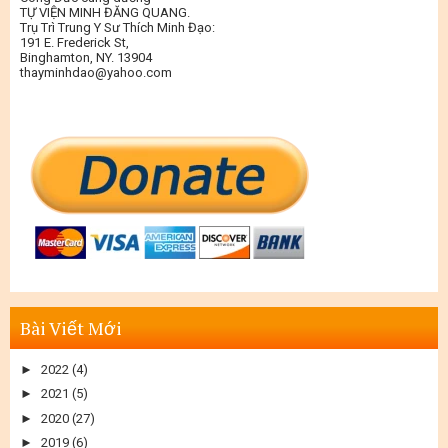
TỰ VIỆN MINH ĐĂNG QUANG.
Trụ Trì Trung Y Sư Thích Minh Đạo:
191 E. Frederick St,
Binghamton, NY. 13904
thayminhdao@yahoo.com
Bài Viết Mới
►
2022
(4)
►
2021
(5)
►
2020
(27)
►
2019
(6)