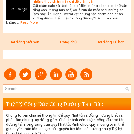
những thực phẩm này chỉ để giảm cân
Cắt giảm calo và tập thể dục ‘điên cuồng’ nhưng cơ thể vẫn
tăng cân không hạn chế, có lẽ bạn đã mắc phải những sai
lầm này. Ăn, uống “vô tội vạ” những sản phẩm dán nhãn
không đường Dấu hiệu “không đường” trên nhãn mác
không …
Read More
← Bài đăng Mới hơn
Trang chủ
Bài đăng Cũ hơn →
Tuỳ Hỷ Công Đức Cúng Dường Tam Bảo
Chúng tôi xin chia sẻ thông tin để quý Phật tử và Đồng Hương biết và
phát tâm chung tay đóng góp. Chân thành cảm niệm công đức và tán
dương tấm lòng vàng của quý Phật tử. Kính chúc quý vị cùng toàn thể
gia quyến thân tâm an lạc, sở nguyện tùy tâm, cát tường như ý.Tuỳ hỷ
Công Đức cúng dường