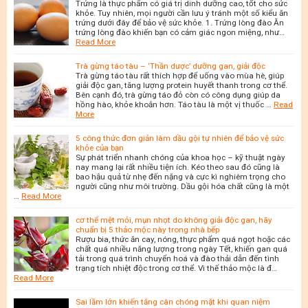
Trứng là thực phẩm có giá trị dinh dưỡng cao, tốt cho sức
khỏe. Tuy nhiên, mọi người cần lưu ý tránh một số kiểu ăn
trứng dưới đây để bảo vệ sức khỏe. 1. Trứng lòng đào Ăn
trứng lòng đào khiến bạn có cảm giác ngon miệng, như…
Read More
Trà gừng táo tàu – ‘Thần dược’ dưỡng gan, giải độc
Trà gừng táo tàu rất thích hợp để uống vào mùa hè, giúp
giải độc gan, tăng lượng protein huyết thanh trong cơ thể.
Bên cạnh đó, trà gừng táo đỏ còn có công dụng giúp da
hồng hào, khỏe khoắn hơn. Táo tàu là một vị thuốc …
Read
More
5 công thức đơn giản làm dầu gội tự nhiên để bảo vệ sức
khỏe của bạn
Sự phát triển nhanh chóng của khoa học – kỹ thuật ngày
nay mang lại rất nhiều tiện ích. Kéo theo sau đó cũng là
bao hậu quả từ nhẹ đến nặng và cực kì nghiêm trọng cho
người cũng như môi trường. Dầu gội hóa chất cũng là một
…
Read More
cơ thể mệt mỏi, mụn nhọt do không giải độc gan, hãy
chuẩn bị 5 thảo mộc này trong nhà bếp
Rượu bia, thức ăn cay, nóng, thực phẩm quá ngọt hoặc các
chất quá nhiều năng lượng trong ngày Tết, khiến gan quá
tải trong quá trình chuyển hoá và đào thải dẫn đến tình
trạng tích nhiệt độc trong cơ thể. Vì thế thảo mộc là đ…
Read More
Sai lầm lớn khiến tăng cân chóng mặt khi quan niệm