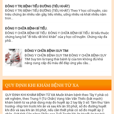
ĐÔNG Y TRỊ BỆNH TIỂU ĐƯỜNG (TIÊU KHÁT)
ĐÔNG Y TRỊ BỆNH TIỂU ĐƯỜNG (TIÊU KHÁT) Theo Y học cổ truyền, các
triệu chứng ăn nhiều vẫn gầy, tiểu nhiều, uống nhiều và khát nhiều nằm
tron...
ĐÔNG Y CHỮA BỆNH BÍ TIỂU.
ĐÔNG Y CHỮA BỆNH BÍ TIỂU. ĐÔNG Y CHỮA BỆNH BÍ TIỂU. Bí tiểu thuộc
chứng lung bế “đi tiểu rất khó khăn” của y học cổ truyền. Chứng này đa
phầ...
ĐÔNG Y CHỮA BỆNH SUY TIM
ĐÔNG Y CHỮA BỆNH SUY TIM ĐÔNG Y CHỮA BỆNH SUY
TIM Suy tim là trạng thái bệnh lý của tim không đủ khả
năng cung cấp đủ máu để đáp ứng yêu cầu...
QUY ĐỊNH KHI KHÁM BỆNH TỪ XA
QUY ĐỊNH KHI KHÁM BỆNH TỪ XA Muốn khám bệnh theo Tây Y phải có
xét nghiệm, theo Trung Y (Tứ Chẩn) Vọng Văn Vấn Thiếc (bắt mạch)
khám bệnh từ xa phải dùng máy đo huyết áp 2 tay lấy 3 số: Tâm thu/ tâm
trương- nhịp tim trước khi ăn và sau khi ăn 30 phút, số đo đường huyết
khi đói và sau khi ăn 30 phút, nếu cần thiết phải có số đo Huyết áp 2
chân. Giới tính Cân nặng Chiều cao Tuổi Trước khi ăn Huyết áp tay trái