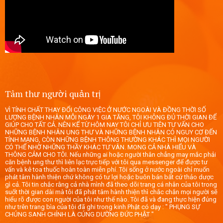
Tâm thư người quản trị
VÌ TÍNH CHẤT THAY ĐỔI CÔNG VIỆC Ở NƯỚC NGOÀI VÀ ĐỒNG THỜI SỐ
LƯỢNG BỆNH NHÂN MỖI NGÀY 1 GIA TĂNG, TÔI KHÔNG ĐỦ THỜI GIAN ĐỂ
GIÚP CHO TẤT CẢ. NÊN KỂ TỪ HÔM NAY TÔI CHỈ ƯU TIÊN TƯ VẤN CHO
NHỮNG BỆNH NHÂN UNG THƯ VÀ NHỮNG BỆNH NHÂN CÓ NGUY CƠ ĐẾN
TÍNH MẠNG, CÒN NHỮNG BỆNH THÔNG THƯỜNG KHÁC THÌ MỌI NGƯỜI
CÓ THỂ NHỜ NHỮNG THẦY KHÁC TƯ VÂN. MONG CẢ NHÀ HIỂU VÀ
THÔNG CẢM CHO TÔI. Nếu những ai hoặc người thân chẳng may mắc phải
căn bệnh ung thư thì liên lạc trực tiếp với tôi qua messenger để được tư
vấn và kê toa thuốc hoàn toàn miễn phí. Tôi sống ở nước ngoài chỉ muốn
phát tâm hành thiện chứ không có tư lợi hoặc buôn bán bất cứ thảo dược
gì cả. Tôi tin chắc rằng cả nhà mình đã theo dõi trang cá nhân của tôi trong
suốt thời gian dài mà tôi đã phát tâm hành thiện thì chắc chắn mọi người sẽ
hiểu rõ được con người của tôi như thế nào. Tôi đã và đang thực hiện đúng
như trên trang bìa của tôi đã ghi trong kinh Phật có dạy : " PHỤNG SỰ
CHÚNG SANH CHÍNH LÀ CÚNG DƯỜNG ĐỨC PHẬT "