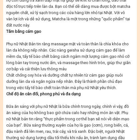
họ còn dùng trà xanh đắp mặt nạ giúp se khít lỗ chân lông, đào thải
độc tố trực tiếp trên làn da. Bạn có thể dễ dàng mua được bột matcha
nguyên chất, xử lý sạch trong các cửa hàng lớn nhỏ tại Nhật. Với vô
vàn lợi ích và dễ sử dụng, Matcha là một trong những “quốc phẩm” tại
đất nước này.
Tắm bằng cám gạo
Phụ nữ Nhật Bản tin rằng massage mặt và toàn thân là chìa khóa cho
làn da không nếp nhăn. Các nàng geisha sử dụng cám gạo để làm
mềm da, tẩy tế bào chết bằng cách ngâm một lượng cám gạo nhỏ cỡ
lòng bàn tay trong nước ấm, và massage theo hình tròn, giúp thư giãn
cơ bắp và cải thiện lưu thông máu
Chất chống oxy hóa và dưỡng chất tự nhiên từ cám gạo giúp nuôi
dưỡng làn da và ngăn ngừa nếp nhăn. Đây là thành phần chủ đạo
trong việc tẩy tế bào chết toàn thân mà phụ nữ Nhật yêu thích.
Chế độ ăn cân đối, phong phú và đa dạng
Bữa ăn sáng với phụ nữ Nhật là bữa chính trong ngày, chính vì vậy, đồ
ăn sáng của họ không bao giờ chứa calo hay những món ăn vặt. Phụ
nữ Nhật bản tin rằng “thực phẩm trong cơ thể bạn sẽ nói về diện mạo
của bạn”. Bữa sáng thường xuyên của họ là gạo (cơm), rong biển, cá,
đậu nành đã lên men, rau, trái cây, và trà xanh. Đặc biệt, người Nhật
thường sử dụng lượng dầu tối thiểu khi nấu ăn, tránh lạm dụng dầu