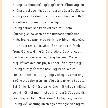
Những loại thực phẩm giúp giết chết tế bào ung thư...
Những gia vị quen thuộc trong gian bếp giúp đẩy lù...
Những lợi ích kỳ diệu của rong biển: Chống ung thư...
Rượu thuốc hồi xuân của phái đẹp
Những sai lầm nên tránh khi ăn dứa " Khớm "
Sầu riêng ăn sai cách có thể trở thành ‘thuốc độc’
Nhiều loại rau xanh chữa bệnh ngày hè, tìm đâu cũn...
Học người xưa 6 bí quyết trị tàn nhang từ thiên nh...
Trong Đông y, kinh giới là vị thuốc chữa phong, dị...
Cây hoa cứt lợn có vị cay, đắng, tính mát. Có tác ...
bí quyết làm đẹp của phụ nữ Nhật Bản được gìn giữ ...
Những sự thật về trứng nhiều người chưa biết
Trẻ hết ho đờm chỉ trong 3 ngày bằng lê và mật ong
5 công thức đơn giản làm dầu gội tự nhiên để bảo v...
Sai lầm lớn khiến tăng cân chóng mặt khi quan niệm...
cơ thể mệt mỏi, mụn nhọt do không giải độc gan, hã...
Trà gừng táo tàu – ‘Thần dược’ dưỡng gan, giải độc
Những kiểu ăn trứng khiến bạn rước bệnh vào người