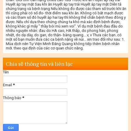
Huyết áp tay mặt Sau khi ăn Huyết áp tay trái Huyết áp tay mặt Diễn tả
chứng trạng và bệnh trạng Nếu không đo được các tham số trước khi ăn
thì cũng phải có số đo- thời điểm sau khi ăn. Không có bắt mạch được
và các tham số đó huyết áp hai tay thì không thể chẩn bệnh theo đông y
được. Nếu chỉ dựa theo chứng chúng ta khó mà xác định bệnh được,
không khác gì mấy " thầy bói mù xem voi". Ví dụ một bệnh đau đầu do
nhiều nguyên nhân: đau do HA cao, HA thấp, do phong hàn, phong
nhiệt, do dạ dày, do gan, do thận- bàng quang....v, v Thưa các bạn..có
một số bạn muốn đưa các ca bệnh nặng về núi... xin trao đổi như sau: 1.
Mùa dịch nên Tự Viện Minh Đăng Quang không tiếp thêm bệnh nhân
mới. theo qui định của các cơ quan chức năng.
Chia sẽ thông tin và liên lạc
Tên
Email
*
Thông báo
*