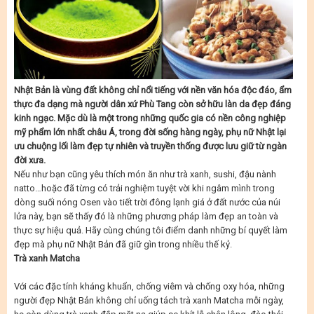
Nhật Bản là vùng đất không chỉ nổi tiếng với nền văn hóa độc đáo, ẩm
thực đa dạng mà người dân xứ Phù Tang còn sở hữu làn da đẹp đáng
kinh ngạc. Mặc dù là một trong những quốc gia có nền công nghiệp
mỹ phẩm lớn nhất châu Á, trong đời sống hàng ngày, phụ nữ Nhật lại
ưu chuộng lối làm đẹp tự nhiên và truyền thống được lưu giữ từ ngàn
đời xưa.
Nếu như bạn cũng yêu thích món ăn như trà xanh, sushi, đậu nành
natto…hoặc đã từng có trải nghiệm tuyệt vời khi ngâm mình trong
dòng suối nóng Osen vào tiết trời đông lạnh giá ở đất nước của núi
lửa này, bạn sẽ thấy đó là những phương pháp làm đẹp an toàn và
thực sự hiệu quả. Hãy cùng chúng tôi điểm danh những bí quyết làm
đẹp mà phụ nữ Nhật Bản đã giữ gìn trong nhiều thế kỷ.
Trà xanh Matcha
Với các đặc tính kháng khuẩn, chống viêm và chống oxy hóa, những
người đẹp Nhật Bản không chỉ uống tách trà xanh Matcha mỗi ngày,