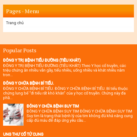
Pages - Menu
Trang chủ
Popular Posts
ĐÔNG Y TRỊ BỆNH TIỂU ĐƯỜNG (TIÊU KHÁT)
ĐÔNG Y TRỊ BỆNH TIỂU ĐƯỜNG (TIÊU KHÁT) Theo Y học cổ truyền, các
triệu chứng ăn nhiều vẫn gầy, tiểu nhiều, uống nhiều và khát nhiều nằm
tron...
ĐÔNG Y CHỮA BỆNH BÍ TIỂU.
ĐÔNG Y CHỮA BỆNH BÍ TIỂU. ĐÔNG Y CHỮA BỆNH BÍ TIỂU. Bí tiểu thuộc
chứng lung bế “đi tiểu rất khó khăn” của y học cổ truyền. Chứng này đa
phầ...
ĐÔNG Y CHỮA BỆNH SUY TIM
ĐÔNG Y CHỮA BỆNH SUY TIM ĐÔNG Y CHỮA BỆNH SUY TIM
Suy tim là trạng thái bệnh lý của tim không đủ khả năng cung
cấp đủ máu để đáp ứng yêu cầu...
UNG THƯ CỔ TỬ CUNG