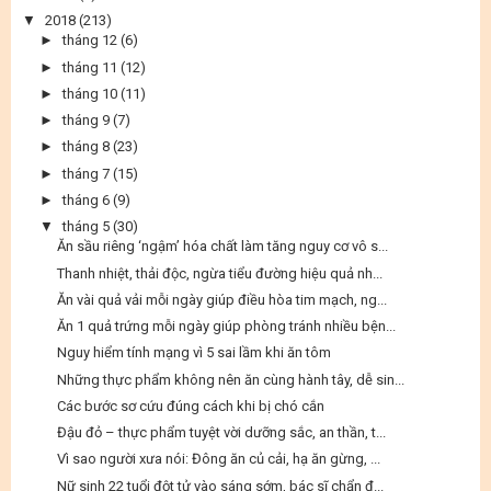
▼
2018
(213)
►
tháng 12
(6)
►
tháng 11
(12)
►
tháng 10
(11)
►
tháng 9
(7)
►
tháng 8
(23)
►
tháng 7
(15)
►
tháng 6
(9)
▼
tháng 5
(30)
Ăn sầu riêng ‘ngậm’ hóa chất làm tăng nguy cơ vô s...
Thanh nhiệt, thải độc, ngừa tiểu đường hiệu quả nh...
Ăn vài quả vải mỗi ngày giúp điều hòa tim mạch, ng...
Ăn 1 quả trứng mỗi ngày giúp phòng tránh nhiều bện...
Nguy hiểm tính mạng vì 5 sai lầm khi ăn tôm
Những thực phẩm không nên ăn cùng hành tây, dễ sin...
Các bước sơ cứu đúng cách khi bị chó cắn
Đậu đỏ – thực phẩm tuyệt vời dưỡng sắc, an thần, t...
Vì sao người xưa nói: Đông ăn củ cải, hạ ăn gừng, ...
Nữ sinh 22 tuổi đột tử vào sáng sớm, bác sĩ chẩn đ...