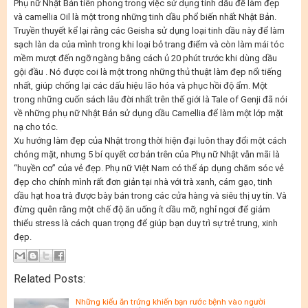
Phụ nữ Nhật Bản tiên phong trong việc sử dụng tinh dầu để làm đẹp
và camellia Oil là một trong những tinh dầu phổ biến nhất Nhật Bản.
Truyền thuyết kể lại rằng các Geisha sử dụng loại tinh dầu này để làm
sạch làn da của mình trong khi loại bỏ trang điểm và còn làm mái tóc
mềm mượt đến ngỡ ngàng bằng cách ủ 20 phút trước khi dùng dầu
gội đầu . Nó được coi là một trong những thủ thuật làm đẹp nổi tiếng
nhất, giúp chống lại các dấu hiệu lão hóa và phục hồi độ ẩm. Một
trong những cuốn sách lâu đời nhất trên thế giới là Tale of Genji đã nói
về những phụ nữ Nhật Bản sử dụng dầu Camellia để làm một lớp mặt
nạ cho tóc.
Xu hướng làm đẹp của Nhật trong thời hiện đại luôn thay đổi một cách
chóng mặt, nhưng 5 bí quyết cơ bản trên của Phụ nữ Nhật vẫn mãi là
“huyền cơ” của vẻ đẹp. Phụ nữ Việt Nam có thể áp dụng chăm sóc vẻ
đẹp cho chính mình rất đơn giản tại nhà với trà xanh, cám gạo, tinh
dầu hạt hoa trà được bày bán trong các cửa hàng và siêu thị uy tín. Và
đừng quên rằng một chế độ ăn uống ít dầu mỡ, nghỉ ngơi để giảm
thiểu stress là cách quan trọng để giúp bạn duy trì sự trẻ trung, xinh
đẹp.
Related Posts:
Những kiểu ăn trứng khiến bạn rước bệnh vào người