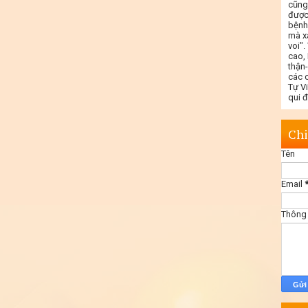
cũng
được
bệnh
mà x
voi"
cao,
thận
các c
Tự V
qui 
Chi
Tên
Email
Thông