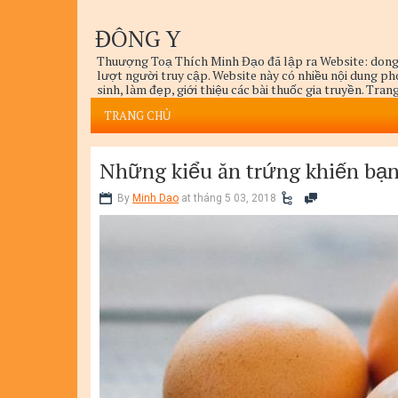
ĐÔNG Y
Thuượng Toạ Thích Minh Đạo đã lập ra Website: dong
lượt người truy cập. Website này có nhiều nội dung p
sinh, làm đẹp, giới thiệu các bài thuốc gia truyền. Tra
thức Dinh Dưỡng, Dưỡng Sinh, và Trị Bệnh Mục tiêu củ
TRANG CHỦ
mọi cách, mọi thủ thuật, mọi phương pháp để điều trị 
Những kiểu ăn trứng khiến bạ
By
Minh Dao
at tháng 5 03, 2018