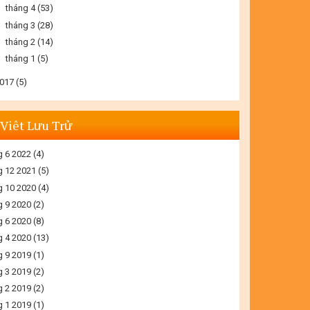
►
tháng 4
(53)
►
tháng 3
(28)
►
tháng 2
(14)
►
tháng 1
(5)
017
(5)
 Viêt Lưu Trử
g 6 2022
(4)
g 12 2021
(5)
g 10 2020
(4)
g 9 2020
(2)
g 6 2020
(8)
g 4 2020
(13)
g 9 2019
(1)
g 3 2019
(2)
g 2 2019
(2)
g 1 2019
(1)