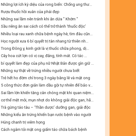
Những lợi ích kỳ diệu của rong biển: Chống ung thư...
Rượu thuốc hồi xuân của phái đẹp
Những sai lầm nên tránh khi ăn dứa " Khớm "
Sầu riêng ăn sai cách có thể trở thành ‘thuốc độc’
Nhiều loại rau xanh chữa bệnh ngày hè, tìm đâu cũn...
Học người xưa 6 bí quyết trị tàn nhang từ thiên nh...
Trong Đông y, kinh giới là vị thuốc chữa phong, dị...
Cây hoa cứt lợn có vị cay, đắng, tính mát. Có tác ...
bí quyết làm đẹp của phụ nữ Nhật Bản được gìn giữ ...
Những sự thật về trứng nhiều người chưa biết
Trẻ hết ho đờm chỉ trong 3 ngày bằng lê và mật ong
5 công thức đơn giản làm dầu gội tự nhiên để bảo v...
Sai lầm lớn khiến tăng cân chóng mặt khi quan niệm...
cơ thể mệt mỏi, mụn nhọt do không giải độc gan, hã...
Trà gừng táo tàu – ‘Thần dược’ dưỡng gan, giải độc
Những kiểu ăn trứng khiến bạn rước bệnh vào người
Húng chanh trị viêm họng
Cách ngâm tỏi mật ong giấm táo chữa bách bệnh