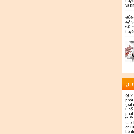
truyề
và kh
ĐÔNG
ĐÔNG
tiểu 
truyề
QU
QUY 
phải
(bắt
3 số:
phút,
thiết
cao T
ăn Hu
bệnh