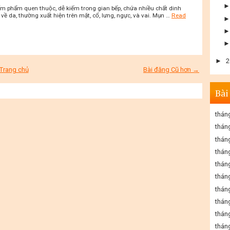
phẩm phẩm quen thuộc, dễ kiếm trong gian bếp, chứa nhiều chất dinh
ề da, thường xuất hiện trên mặt, cổ, lưng, ngực, và vai. Mụn …
Read
►
2
Trang chủ
Bài đăng Cũ hơn →
Bài
thán
thán
thán
thán
thán
thán
thán
thán
thán
thán