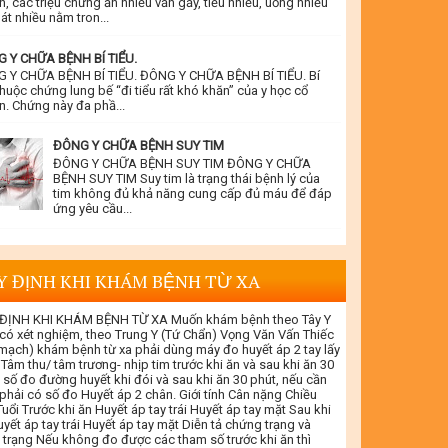
n, các triệu chứng ăn nhiều vẫn gầy, tiểu nhiều, uống nhiều
át nhiều nằm tron...
 Y CHỮA BỆNH BÍ TIỂU.
 Y CHỮA BỆNH BÍ TIỂU. ĐÔNG Y CHỮA BỆNH BÍ TIỂU. Bí
thuộc chứng lung bế “đi tiểu rất khó khăn” của y học cổ
n. Chứng này đa phầ...
ĐÔNG Y CHỮA BỆNH SUY TIM
ĐÔNG Y CHỮA BỆNH SUY TIM ĐÔNG Y CHỮA
BỆNH SUY TIM Suy tim là trạng thái bệnh lý của
tim không đủ khả năng cung cấp đủ máu để đáp
ứng yêu cầu...
Y ĐỊNH KHI KHÁM BỆNH TỪ XA
ĐỊNH KHI KHÁM BỆNH TỪ XA Muốn khám bệnh theo Tây Y
 có xét nghiệm, theo Trung Y (Tứ Chẩn) Vọng Văn Vấn Thiếc
 mạch) khám bệnh từ xa phải dùng máy đo huyết áp 2 tay lấy
 Tâm thu/ tâm trương- nhịp tim trước khi ăn và sau khi ăn 30
 số đo đường huyết khi đói và sau khi ăn 30 phút, nếu cần
 phải có số đo Huyết áp 2 chân. Giới tính Cân nặng Chiều
uổi Trước khi ăn Huyết áp tay trái Huyết áp tay mặt Sau khi
yết áp tay trái Huyết áp tay mặt Diễn tả chứng trạng và
 trạng Nếu không đo được các tham số trước khi ăn thì