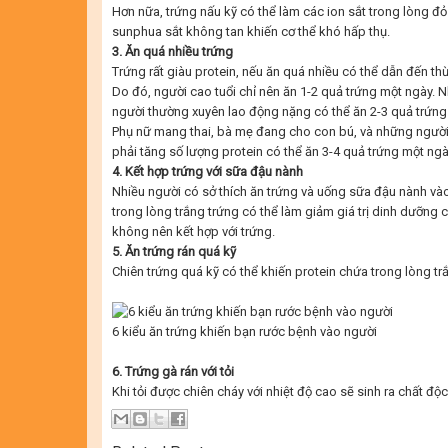
Hơn nữa, trứng nấu kỹ có thể làm các ion sắt trong lòng đỏ 
sunphua sắt không tan khiến cơ thể khó hấp thụ.
3. Ăn quá nhiều trứng
Trứng rất giàu protein, nếu ăn quá nhiều có thể dẫn đến thừ
Do đó, người cao tuổi chỉ nên ăn 1-2 quả trứng một ngày. N
người thường xuyên lao động nặng có thể ăn 2-3 quả trứng
Phụ nữ mang thai, bà mẹ đang cho con bú, và những người
phải tăng số lượng protein có thể ăn 3-4 quả trứng một ngà
4. Kết hợp trứng với sữa đậu nành
Nhiều người có sở thích ăn trứng và uống sữa đậu nành vào
trong lòng trắng trứng có thể làm giảm giá trị dinh dưỡng 
không nên kết hợp với trứng.
5. Ăn trứng rán quá kỹ
Chiên trứng quá kỹ có thể khiến protein chứa trong lòng tr
6 kiểu ăn trứng khiến bạn rước bệnh vào người
6. Trứng gà rán với tỏi
Khi tỏi được chiên cháy với nhiệt độ cao sẽ sinh ra chất độc