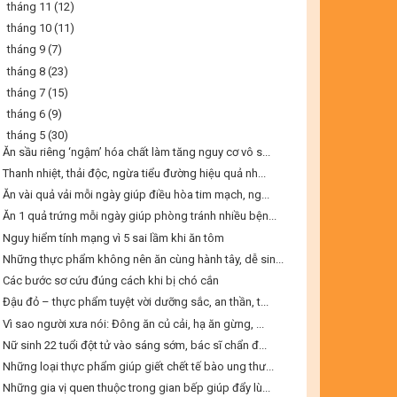
►
tháng 11
(12)
►
tháng 10
(11)
►
tháng 9
(7)
►
tháng 8
(23)
►
tháng 7
(15)
►
tháng 6
(9)
▼
tháng 5
(30)
Ăn sầu riêng ‘ngậm’ hóa chất làm tăng nguy cơ vô s...
Thanh nhiệt, thải độc, ngừa tiểu đường hiệu quả nh...
Ăn vài quả vải mỗi ngày giúp điều hòa tim mạch, ng...
Ăn 1 quả trứng mỗi ngày giúp phòng tránh nhiều bện...
Nguy hiểm tính mạng vì 5 sai lầm khi ăn tôm
Những thực phẩm không nên ăn cùng hành tây, dễ sin...
Các bước sơ cứu đúng cách khi bị chó cắn
Đậu đỏ – thực phẩm tuyệt vời dưỡng sắc, an thần, t...
Vì sao người xưa nói: Đông ăn củ cải, hạ ăn gừng, ...
Nữ sinh 22 tuổi đột tử vào sáng sớm, bác sĩ chẩn đ...
Những loại thực phẩm giúp giết chết tế bào ung thư...
Những gia vị quen thuộc trong gian bếp giúp đẩy lù...