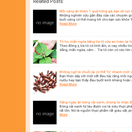
Related Posts:
Mỗi sáng ăn thêm 1 quả trứng gà, bạn sẽ cực kỳ
Những nghiên cứu gần đây của các chuyên gia
buổi sáng có thể mang tới cho bạn sức khỏe 
Read More
Trị ho, mẩn ngứa bằng tía tô vừa an toàn lại h
Theo đông y, tía tô có tính ấm, vị cay, nhiều 
dẳng, mẩn ngứa, cảm… Tía tô còn có các tên như 
Không ngờ lá chuối lại có thể ‘trị’ nhanh một
Bạn thức dậy với một vết đau tủy răng mỗi ng
nướu hay bạn thấy đau buốt kinh khủng hoặc áp
Read More
Hằng ngày ăn bông cải xanh, chúng ta nhận đ
Bông cải xanh từ lâu được coi là siêu thực ph
rất lớn. Nó là nguồn thực phẩm rất giàu sắt, p
More