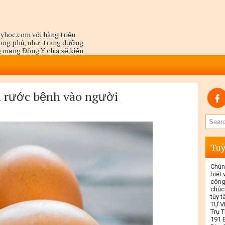
yhoc.com với hàng triệu
hong phú, như: trang dưỡng
ng mạng Đông Y chia sẽ kiến
a người thầy hành y là dùng
một cách toàn diện,
n rước bệnh vào người
Tuỳ
Chún
biết
công
chúc
tùy 
TỰ V
Trụ T
191 E