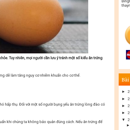
Bing
thay
hỏe. Tuy nhiên, mọi người cần lưu ý tránh một số kiểu ăn trứng
ng dễ làm tăng nguy cơ nhiễm khuẩn cho cơ thể.
Bài
►
2
►
2
 khó hấp thụ. Đối với một số người bụng yếu ăn trứng lòng đào có
►
2
►
2
▼
2
huẩn khi chúng ta không bảo quản đúng cách. Nếu ăn trứng để