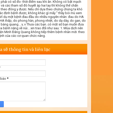
 phải có số đo- thời điểm sau khi ăn. Không có bắt mạch
 và các tham số đó huyết áp hai tay thì không thể chẩn
 theo đông y được. Nếu chỉ dựa theo chứng chúng ta khó
ác định bệnh được, không khác gì mấy " thầy bói mù xem
. Ví dụ một bệnh đau đầu do nhiều nguyên nhân: đau do HA
 HA thấp, do phong hàn, phong nhiệt, do dạ dày, do gan, do
- bàng quang....v, v Thưa các bạn..có một số bạn muốn đưa
a bệnh nặng về núi... xin trao đổi như sau: 1. Mùa dịch nên
iện Minh Đăng Quang không tiếp thêm bệnh nhân mới. theo
định của các cơ quan chức năng.
a sẽ thông tin và liên lạc
*
 báo
*