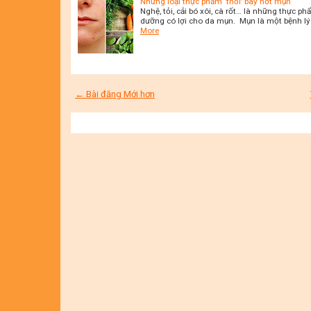
Những loại thực phẩm ‘thổi’ bay nốt mụn
Nghệ, tỏi, cải bó xôi, cà rốt… là những thực 
dưỡng có lợi cho da mụn. Mụn là một bệnh lý v
More
← Bài đăng Mới hơn