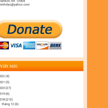
hamton, NY. 13904
minhdao@yahoo.com
 Viết Mới
022
(4)
021
(5)
020
(27)
019
(6)
018
(213)
►
tháng 12
(6)