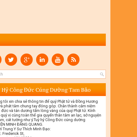
 Hỷ Công Đức Cúng Dường Tam Bảo
g tôi xin chia sẻ thông tin để quý Phật tử và Đồng Hương
 và phát tâm chung tay đóng góp. Chân thành cảm niệm
 đức và tán dương tấm lòng vàng của quý Phật tử. Kính
 quý vị cùng toàn thể gia quyến thân tâm an lạc, sở nguyện
tâm, cát tường như ý.Tuỳ hỷ Công Đức cúng dường
IỆN MINH ĐĂNG QUANG.
rì Trung Y Sư Thích Minh Đạo:
. Frederick St,