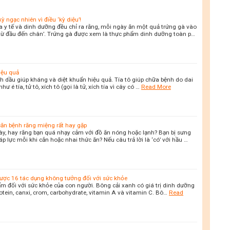
 ngạc nhiên vì điều ‘kỳ diệu’!
 y tế và dinh dưỡng đều chỉ ra rằng, mỗi ngày ăn một quả trứng gà vào
‘từ đầu đến chân’. Trứng gà được xem là thực phẩm dinh dưỡng toàn p…
iệu quả
tinh dầu giúp kháng và diệt khuẩn hiệu quả. Tía tô giúp chữa bệnh do dai
é tía, tử tô, xích tô (gọi là tử, xích tía vì cây có …
Read More
 căn bệnh răng miệng rất hay gặp
ày, hay răng bạn quá nhạy cảm với đồ ăn nóng hoặc lạnh? Bạn bị sưng
 lực mỗi khi cắn hoặc nhai thức ăn? Nếu câu trả lời là ‘có’ với hầu …
ược 16 tác dụng không tưởng đối với sức khỏe
ẩm đối với sức khỏe của con người. Bông cải xanh có giá trị dinh dưỡng
rotein, canxi, crom, carbohydrate, vitamin A và vitamin C. Bô…
Read