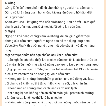
4. Gừng
Gừng là “siêu” thực phẩm dành cho những người bị ho, cảm cúm.
Gừng có khả năng giảm ho, chống tắc nghẽn đường hô hấp, diệt
virus gây bệnh.
Cách làm:
Cho 3 lát gừng vào cốc nước nóng. Sau đó vắt 1 nửa quả
chanh và 2 thìa mật ong. Đợi một lát rồi uống khi còn ấm.
5. Nghệ
Nghệ có khả năng chống viêm và kháng khuẩn, giúp giảm triệu
chứng của cảm cúm. Ngoài ra nghệ còn có tác dụng long đờm.
Cách làm:
Pha ¼ thìa bột nghệ trong một cốc sữa ấm và dùng hàng
ngày.
Một số thực phẩm nên hạn chế ăn sau khi bị cảm cúm:
– Các nghiên cứu cho thấy, khi bị cảm cúm nên ăn ít các loại thức ăn
có chứa nhiều muối như vậy sẽ nâng cao lượng Lysozyme trong nước
bọt giúp bảo vệ họng. Từ đó, họng sẽ tiết ra nhiều chất Globulin miễn
dịch A và Interferons để chống lại virus cảm cúm.
– Không nên ăn những thực phẩm giàu lipit như mỡ động vật, lạc…
bởi chúng sẽ khiến cơ thể tăng nhiệt, khó hạ sốt, gây chán ăn.
– Không nên ăn những món canh lạnh và đồ ướp lạnh.
– Khi đang bị sốt, không nên ăn nhiều món giàu protein như trứng,
cá, tôm, cua… khiến cơ thể khó hạ nhiệt hơn.
– Không nên uống nước chè trong thời gian uống thuốc cảm cúm, vì