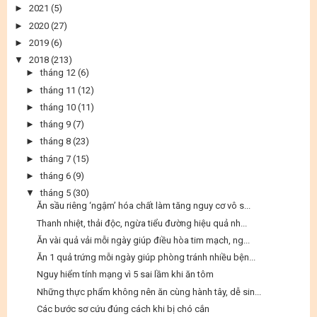
►
2021
(5)
►
2020
(27)
►
2019
(6)
▼
2018
(213)
►
tháng 12
(6)
►
tháng 11
(12)
►
tháng 10
(11)
►
tháng 9
(7)
►
tháng 8
(23)
►
tháng 7
(15)
►
tháng 6
(9)
▼
tháng 5
(30)
Ăn sầu riêng ‘ngậm’ hóa chất làm tăng nguy cơ vô s...
Thanh nhiệt, thải độc, ngừa tiểu đường hiệu quả nh...
Ăn vài quả vải mỗi ngày giúp điều hòa tim mạch, ng...
Ăn 1 quả trứng mỗi ngày giúp phòng tránh nhiều bện...
Nguy hiểm tính mạng vì 5 sai lầm khi ăn tôm
Những thực phẩm không nên ăn cùng hành tây, dễ sin...
Các bước sơ cứu đúng cách khi bị chó cắn