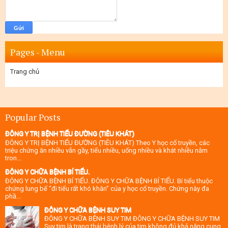
Pages - Menu
Trang chủ
Popular Posts
ĐÔNG Y TRỊ BỆNH TIỂU ĐƯỜNG (TIÊU KHÁT)
ĐÔNG Y TRỊ BỆNH TIỂU ĐƯỜNG (TIÊU KHÁT) Theo Y học cổ truyền, các
triệu chứng ăn nhiều vẫn gầy, tiểu nhiều, uống nhiều và khát nhiều nằm
tron...
ĐÔNG Y CHỮA BỆNH BÍ TIỂU.
ĐÔNG Y CHỮA BỆNH BÍ TIỂU. ĐÔNG Y CHỮA BỆNH BÍ TIỂU. Bí tiểu thuộc
chứng lung bế “đi tiểu rất khó khăn” của y học cổ truyền. Chứng này đa
phầ...
ĐÔNG Y CHỮA BỆNH SUY TIM
ĐÔNG Y CHỮA BỆNH SUY TIM ĐÔNG Y CHỮA BỆNH SUY TIM
Suy tim là trạng thái bệnh lý của tim không đủ khả năng cung