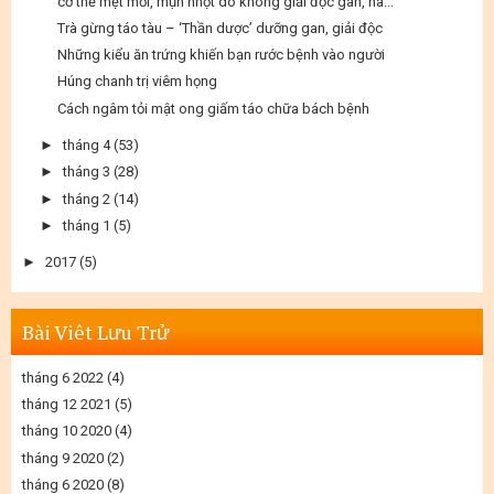
cơ thể mệt mỏi, mụn nhọt do không giải độc gan, hã...
Trà gừng táo tàu – ‘Thần dược’ dưỡng gan, giải độc
Những kiểu ăn trứng khiến bạn rước bệnh vào người
Húng chanh trị viêm họng
Cách ngâm tỏi mật ong giấm táo chữa bách bệnh
►
tháng 4
(53)
►
tháng 3
(28)
►
tháng 2
(14)
►
tháng 1
(5)
►
2017
(5)
Bài Viêt Lưu Trử
tháng 6 2022
(4)
tháng 12 2021
(5)
tháng 10 2020
(4)
tháng 9 2020
(2)
tháng 6 2020
(8)