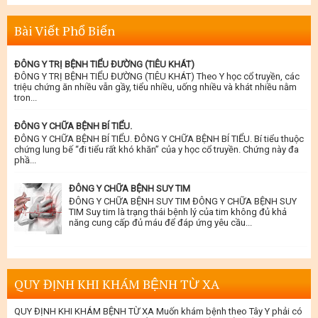
Bài Viết Phổ Biến
ĐÔNG Y TRỊ BỆNH TIỂU ĐƯỜNG (TIÊU KHÁT)
ĐÔNG Y TRỊ BỆNH TIỂU ĐƯỜNG (TIÊU KHÁT) Theo Y học cổ truyền, các
triệu chứng ăn nhiều vẫn gầy, tiểu nhiều, uống nhiều và khát nhiều nằm
tron...
ĐÔNG Y CHỮA BỆNH BÍ TIỂU.
ĐÔNG Y CHỮA BỆNH BÍ TIỂU. ĐÔNG Y CHỮA BỆNH BÍ TIỂU. Bí tiểu thuộc
chứng lung bế “đi tiểu rất khó khăn” của y học cổ truyền. Chứng này đa
phầ...
ĐÔNG Y CHỮA BỆNH SUY TIM
ĐÔNG Y CHỮA BỆNH SUY TIM ĐÔNG Y CHỮA BỆNH SUY
TIM Suy tim là trạng thái bệnh lý của tim không đủ khả
năng cung cấp đủ máu để đáp ứng yêu cầu...
QUY ĐỊNH KHI KHÁM BỆNH TỪ XA
QUY ĐỊNH KHI KHÁM BỆNH TỪ XA Muốn khám bệnh theo Tây Y phải có