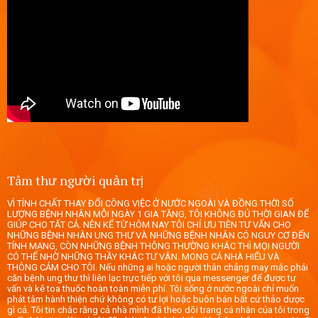
Tâm thư người quản trị
VÌ TÍNH CHẤT THAY ĐỔI CÔNG VIỆC Ở NƯỚC NGOÀI VÀ ĐỒNG THỜI SỐ
LƯỢNG BỆNH NHÂN MỖI NGÀY 1 GIA TĂNG, TÔI KHÔNG ĐỦ THỜI GIAN ĐỂ
GIÚP CHO TẤT CẢ. NÊN KỂ TỪ HÔM NAY TÔI CHỈ ƯU TIÊN TƯ VẤN CHO
NHỮNG BỆNH NHÂN UNG THƯ VÀ NHỮNG BỆNH NHÂN CÓ NGUY CƠ ĐẾN
TÍNH MẠNG, CÒN NHỮNG BỆNH THÔNG THƯỜNG KHÁC THÌ MỌI NGƯỜI
CÓ THỂ NHỜ NHỮNG THẦY KHÁC TƯ VÂN. MONG CẢ NHÀ HIỂU VÀ
THÔNG CẢM CHO TÔI. Nếu những ai hoặc người thân chẳng may mắc phải
căn bệnh ung thư thì liên lạc trực tiếp với tôi qua messenger để được tư
vấn và kê toa thuốc hoàn toàn miễn phí. Tôi sống ở nước ngoài chỉ muốn
phát tâm hành thiện chứ không có tư lợi hoặc buôn bán bất cứ thảo dược
gì cả. Tôi tin chắc rằng cả nhà mình đã theo dõi trang cá nhân của tôi trong