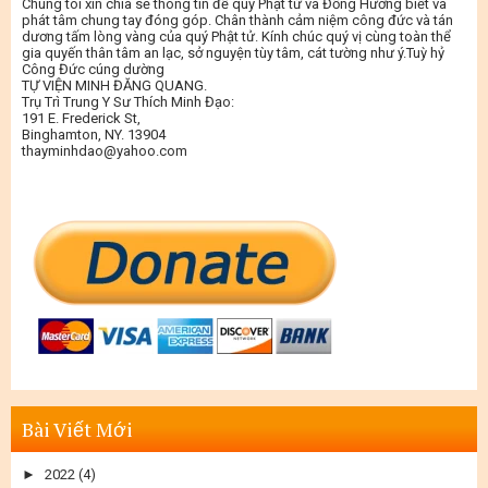
Chúng tôi xin chia sẻ thông tin để quý Phật tử và Đồng Hương biết và
phát tâm chung tay đóng góp. Chân thành cảm niệm công đức và tán
dương tấm lòng vàng của quý Phật tử. Kính chúc quý vị cùng toàn thể
gia quyến thân tâm an lạc, sở nguyện tùy tâm, cát tường như ý.Tuỳ hỷ
Công Đức cúng dường
TỰ VIỆN MINH ĐĂNG QUANG.
Trụ Trì Trung Y Sư Thích Minh Đạo:
191 E. Frederick St,
Binghamton, NY. 13904
thayminhdao@yahoo.com
Bài Viết Mới
►
2022
(4)