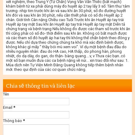
xét nghiệm, theo Trung Y (Tứ Chẩn) Vọng Văn Vấn Thiếc (bắt mạch)
khám bệnh từ xa phải dùng máy đo huyết áp 2 tay lấy 3 số: Tâm thu/ tâm
trương- nhịp tim trước khi ăn và sau khi ăn 30 phút, số đo đường huyết
khi đói và sau khi ăn 30 phút, nếu cần thiết phải có số đo Huyết áp 2
chân. Giới tính Cân nặng Chiều cao Tuổi Trước khi ăn Huyết áp tay trái
Huyết áp tay mặt Sau khi ăn Huyết áp tay trái Huyết áp tay mặt Diễn tả
chứng trạng và bệnh trạng Nếu không đo được các tham số trước khi ăn
thì cũng phải có số đo- thời điểm sau khi ăn. Không có bắt mạch được
và các tham số đó huyết áp hai tay thì không thể chẩn bệnh theo đông y
được. Nếu chỉ dựa theo chứng chúng ta khó mà xác định bệnh được,
không khác gì mấy " thầy bói mù xem voi". Ví dụ một bệnh đau đầu do
nhiều nguyên nhân: đau do HA cao, HA thấp, do phong hàn, phong
nhiệt, do dạ dày, do gan, do thận- bàng quang....v, v Thưa các bạn..có
một số bạn muốn đưa các ca bệnh nặng về núi... xin trao đổi như sau: 1.
Mùa dịch nên Tự Viện Minh Đăng Quang không tiếp thêm bệnh nhân
mới. theo qui định của các cơ quan chức năng.
Chia sẽ thông tin và liên lạc
Tên
Email
*
Thông báo
*