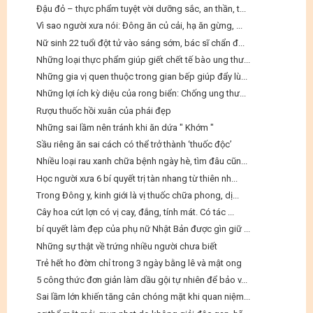
Đậu đỏ – thực phẩm tuyệt vời dưỡng sắc, an thần, t...
Vì sao người xưa nói: Đông ăn củ cải, hạ ăn gừng, ...
Nữ sinh 22 tuổi đột tử vào sáng sớm, bác sĩ chẩn đ...
Những loại thực phẩm giúp giết chết tế bào ung thư...
Những gia vị quen thuộc trong gian bếp giúp đẩy lù...
Những lợi ích kỳ diệu của rong biển: Chống ung thư...
Rượu thuốc hồi xuân của phái đẹp
Những sai lầm nên tránh khi ăn dứa " Khớm "
Sầu riêng ăn sai cách có thể trở thành ‘thuốc độc’
Nhiều loại rau xanh chữa bệnh ngày hè, tìm đâu cũn...
Học người xưa 6 bí quyết trị tàn nhang từ thiên nh...
Trong Đông y, kinh giới là vị thuốc chữa phong, dị...
Cây hoa cứt lợn có vị cay, đắng, tính mát. Có tác ...
bí quyết làm đẹp của phụ nữ Nhật Bản được gìn giữ ...
Những sự thật về trứng nhiều người chưa biết
Trẻ hết ho đờm chỉ trong 3 ngày bằng lê và mật ong
5 công thức đơn giản làm dầu gội tự nhiên để bảo v...
Sai lầm lớn khiến tăng cân chóng mặt khi quan niệm...