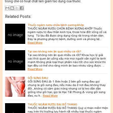
trong chè có hoạt chất làm giảm tác dụng của thuốc.
Related Posts:
Thuốc ngâm rượu chữa bệnh xương-khớp
THUỐC NGÂM RƯỢU CHỮA BỆNH XƯƠNG-KHỚP Thuốc
ngâm rượu trị đau thần kinh tọa, thoái hóa đốt sống cổ và
lưng. Từ lâu đã được ứng dụng rộng rãi trong nhân dân.
Đây là phương pháp trị bệnh, dưỡng sinh và phòng bệ…
Read More
Tại sao không nên ăn quá nhiều cà rốt?
Tại sao không nên ăn quá nhiều cà rốt? Khoa học lý giải
các thói quen ăn uống xấu mà mọi người vẫn nghĩ là lành
mạnh Không phải loại thực phẩm nào tốt cho sức khỏe thì
bạn đều có thể cho rằng mình ăn bao nhiêu cũng được. …
Read More
GỐI SƯNG ĐAU
GỐI SƯNG ĐAU.∆- 1 Bên hoặc 2 bên gối sưng đau gọi
chung là gối sưng đau, nếu màu da ở nơi đau không thay
đổi , không có cảm giác nóng nhưng cơ bị teo dần dần
giống như gối hạc, gọi là Hạc Tất Phong.∆- vùng gối sưng
đau, xu h…
Read More
THUỐC NGÂM RƯỢU ĐẠI BỔ THANG
THUỐC NGÂM RƯỢU ĐẠI BỔ THANG Quý vị thân mến! Hiện
nay, trên thị trường lưu hành rất nhiều loại thuốc ngâm