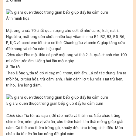
2. Chanh
Ảnh minh họa.
Mật ong chứa 70 chất quan trọng cho cơ thể như canxi, kali, natri…
Ngoài ra, mật ong còn chứa nhiều loại vitamin như B1, B2, B3, B5, B6,
E, K,C và carotene tốt cho cơ thể. Chanh giàu vitamin C giúp tăng sức
đề kháng và chữa cảm hiệu quả.
Cách làm:
Pha một thìa cà phê mật ong và thả 2 lát quả chanh vào 100
ml cốc nước ấm. Uống hai lần mỗi ngày.
3. Tía tô
Theo Đông y, tía tô có vị cay, mùi thơm, tính ấm. Lá có tác dụng làm ra
mồ hôi, lợi tiêu hóa, trừ cảm lạnh. Thân cành lợi tiêu hóa. Hạt trừ hen,
trị ho, làm long đàm.
5 gia vị quen thuộc trong gian bếp giúp đẩy lùi cảm cúm
Cách làm:
Tía tô rửa sạch, để ráo nước và thái nhỏ. Nấu cháo trắng
chín mềm, nêm gia vị vừa ăn, cho thêm hành tím thái mỏng giúp giải
cảm. Có thể cho thêm trứng gà, khuấy đều cho trứng chín đều. Món
cháo tía tô nên ăn lúc nóng để giải cảm.